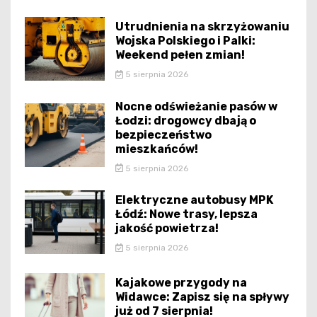
Utrudnienia na skrzyżowaniu
Wojska Polskiego i Palki:
Weekend pełen zmian!
5 sierpnia 2026
Nocne odświeżanie pasów w
Łodzi: drogowcy dbają o
bezpieczeństwo
mieszkańców!
5 sierpnia 2026
Elektryczne autobusy MPK
Łódź: Nowe trasy, lepsza
jakość powietrza!
5 sierpnia 2026
Kajakowe przygody na
Widawce: Zapisz się na spływy
już od 7 sierpnia!