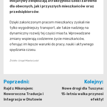
inicjatywy zwiększają atrakcyjność Łodzi zarówno
dla obecnych, jak i przyszłych mieszkańców oraz
przedsiębiorców
.
Dzięki zakończonym pracom mieszkańcy zyskali nie
tylko wygodniejszy transport, ale także nadzieję na
dynamiczny rozwój tej części miasta. Wprowadzane
zmiany wspierają codzienne życie mieszkańców,
oferując im lepsze warunki do pracy, nauki i aktywnego
spędzania czasu.
Źródło: Urząd Miasta Łodzi
Nawigacja
Poprzedni:
Kolejny:
wpisu
Rajd z Mikołajem:
Nowe drogi dla Tuszyna:
Noworoczna Traducja i
15-letnia walka przynosi
Integracja w Dłutowie
efekty!