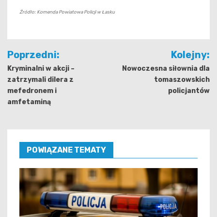
Źródło: Komenda Powiatowa Policji w Łasku
Nawigacja
Poprzedni:
Kolejny:
wpisu
Kryminalni w akcji –
Nowoczesna siłownia dla
zatrzymali dilera z
tomaszowskich
mefedronem i
policjantów
amfetaminą
POWIĄZANE TEMATY