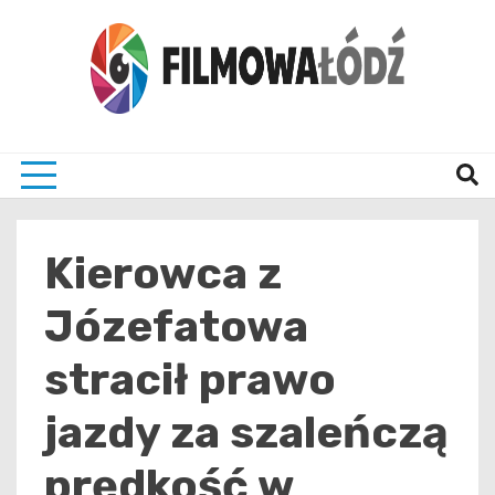
Skip
to
content
wszystko co związane z filmami i Łodzia
filmo
Kierowca z
Józefatowa
stracił prawo
jazdy za szaleńczą
prędkość w