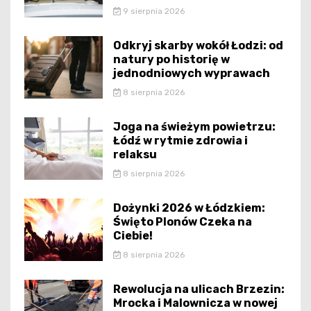
9 sierpnia 2026
Odkryj skarby wokół Łodzi: od
natury po historię w
jednodniowych wyprawach
8 sierpnia 2026
Joga na świeżym powietrzu:
Łódź w rytmie zdrowia i
relaksu
8 sierpnia 2026
Dożynki 2026 w Łódzkiem:
Święto Plonów Czeka na
Ciebie!
8 sierpnia 2026
Rewolucja na ulicach Brzezin:
Mrocka i Malownicza w nowej