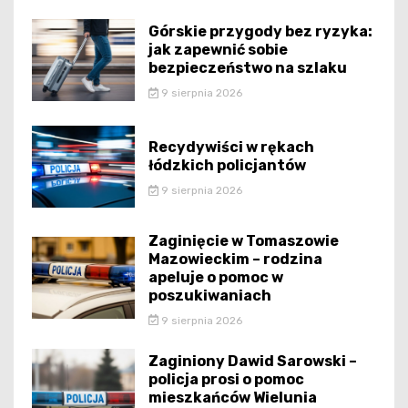
Górskie przygody bez ryzyka:
jak zapewnić sobie
bezpieczeństwo na szlaku
9 sierpnia 2026
Recydywiści w rękach
łódzkich policjantów
9 sierpnia 2026
Zaginięcie w Tomaszowie
Mazowieckim – rodzina
apeluje o pomoc w
poszukiwaniach
9 sierpnia 2026
Zaginiony Dawid Sarowski –
policja prosi o pomoc
mieszkańców Wielunia