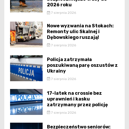
2026 roku
7 sierpnia 2026
Nowe wyzwania na Stokach:
Remonty ulic Skalnej i
Dębowskiego ruszają!
7 sierpnia 2026
Policja zatrzymała
poszukiwaną parę oszustów z
Ukrainy
7 sierpnia 2026
17-latek na crossie bez
uprawnień i kasku
zatrzymany przez policję
7 sierpnia 2026
Bezpieczeństwo seniorów: