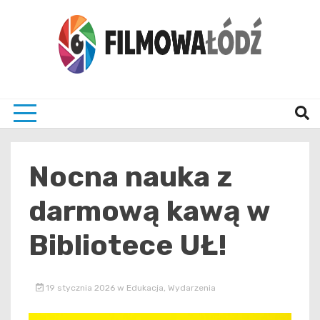
Skip
to
content
wszystko co związane z filmami i Łodzia
filmo
Nocna nauka z
darmową kawą w
Bibliotece UŁ!
19 stycznia 2026
w
Edukacja
,
Wydarzenia