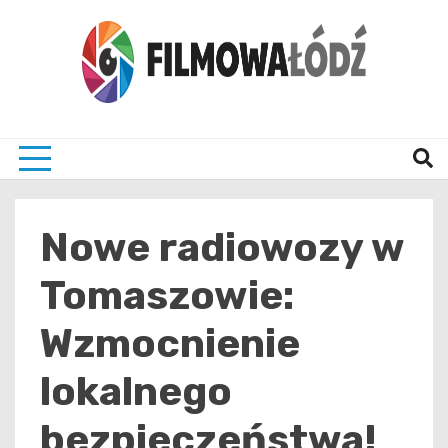
Skip
to
content
wszystko co związane z filmami i Łodzia
filmo
Nowe radiowozy w
Tomaszowie:
Wzmocnienie
lokalnego
bezpieczeństwa!