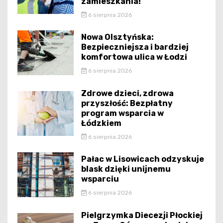
zamieszkania!
6 sierpnia 2026
Nowa Olsztyńska:
Bezpieczniejsza i bardziej
komfortowa ulica w Łodzi
6 sierpnia 2026
Zdrowe dzieci, zdrowa
przyszłość: Bezpłatny
program wsparcia w
Łódzkiem
6 sierpnia 2026
Pałac w Lisowicach odzyskuje
blask dzięki unijnemu
wsparciu
6 sierpnia 2026
Pielgrzymka Diecezji Płockiej