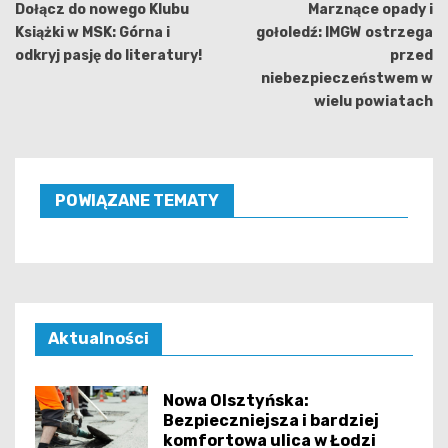
wpisu
Dołącz do nowego Klubu
Marznące opady i
Książki w MSK: Górna i
gołoledź: IMGW ostrzega
odkryj pasję do literatury!
przed
niebezpieczeństwem w
wielu powiatach
POWIĄZANE TEMATY
Aktualności
Nowa Olsztyńska:
Bezpieczniejsza i bardziej
komfortowa ulica w Łodzi