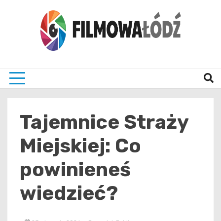
Skip
to
content
wszystko co związane z filmami i Łodzia
filmo
Tajemnice Straży
Miejskiej: Co
powinieneś
wiedzieć?