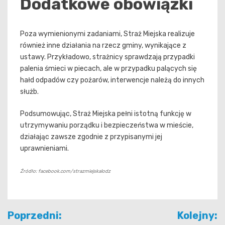
Dodatkowe obowiązki
Poza wymienionymi zadaniami, Straż Miejska realizuje
również inne działania na rzecz gminy, wynikające z
ustawy. Przykładowo, strażnicy sprawdzają przypadki
palenia śmieci w piecach, ale w przypadku palących się
hałd odpadów czy pożarów, interwencje należą do innych
służb.
Podsumowując, Straż Miejska pełni istotną funkcję w
utrzymywaniu porządku i bezpieczeństwa w mieście,
działając zawsze zgodnie z przypisanymi jej
uprawnieniami.
Źródło: facebook.com/strazmiejskalodz
Nawigacja
Poprzedni:
Kolejny: