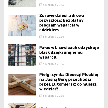
6 sierpnia 2026
Zdrowe dzieci, zdrowa
przyszłość: Bezpłatny
program wsparcia w
Łódzkiem
6 sierpnia 2026
Pałac w Lisowicach odzyskuje
blask dzięki unijnemu
wsparciu
6 sierpnia 2026
Pielgrzymka Diecezji Płockiej
na Jasną Górę przechodzi
przez Lutomiersk: co musisz
wiedzieć!
6 sierpnia 2026