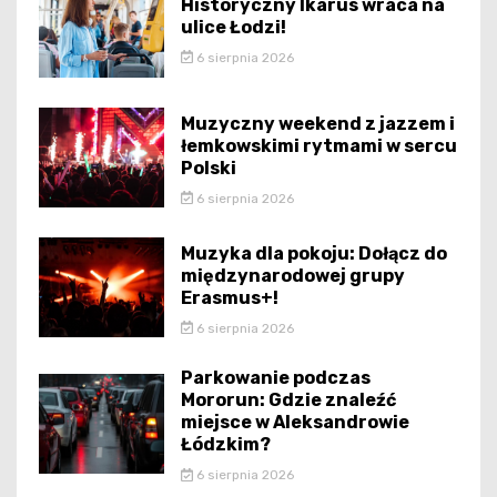
Historyczny Ikarus wraca na
ulice Łodzi!
6 sierpnia 2026
Muzyczny weekend z jazzem i
łemkowskimi rytmami w sercu
Polski
6 sierpnia 2026
Muzyka dla pokoju: Dołącz do
międzynarodowej grupy
Erasmus+!
6 sierpnia 2026
Parkowanie podczas
Mororun: Gdzie znaleźć
miejsce w Aleksandrowie
Łódzkim?
6 sierpnia 2026