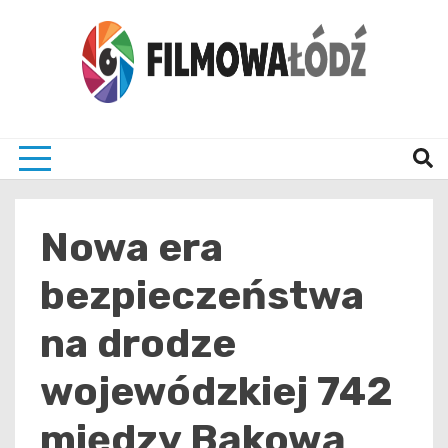
Skip
to
content
wszystko co związane z filmami i Łodzia
filmo
Nowa era
bezpieczeństwa
na drodze
wojewódzkiej 742
między Bąkową