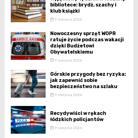
bibliotece: brydż, szachy i
klub książki
9 sierpnia 2026
Nowoczesny sprzęt WOPR
ratuje życie podczas wakacji
dzięki Budżetowi
Obywatelskiemu
9 sierpnia 2026
Górskie przygody bez ryzyka:
jak zapewnić sobie
bezpieczeństwo na szlaku
9 sierpnia 2026
Recydywiści w rękach
łódzkich policjantów
9 sierpnia 2026