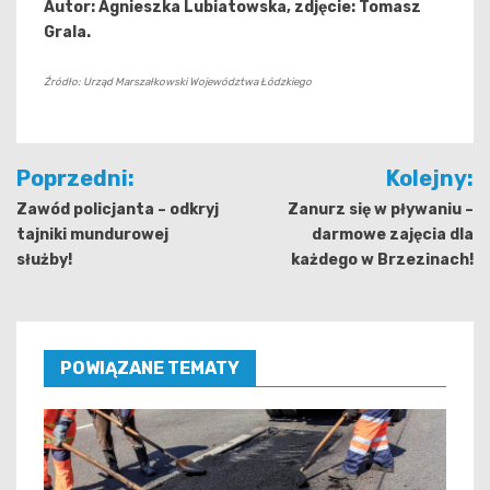
Autor: Agnieszka Lubiatowska, zdjęcie: Tomasz
Grala.
Źródło: Urząd Marszałkowski Województwa Łódzkiego
Nawigacja
Poprzedni:
Kolejny:
wpisu
Zawód policjanta – odkryj
Zanurz się w pływaniu –
tajniki mundurowej
darmowe zajęcia dla
służby!
każdego w Brzezinach!
POWIĄZANE TEMATY