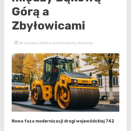
Górą a
Zbyłowicami
28 stycznia 2026
w
Infrastruktura
,
Remonty
Nowa faza modernizacji drogi wojewódzkiej 742