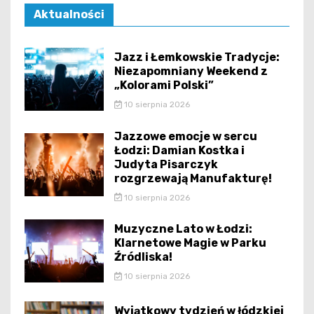
Aktualności
Jazz i Łemkowskie Tradycje:
Niezapomniany Weekend z
„Kolorami Polski”
10 sierpnia 2026
Jazzowe emocje w sercu
Łodzi: Damian Kostka i
Judyta Pisarczyk
rozgrzewają Manufakturę!
10 sierpnia 2026
Muzyczne Lato w Łodzi:
Klarnetowe Magie w Parku
Źródliska!
10 sierpnia 2026
Wyjątkowy tydzień w łódzkiej