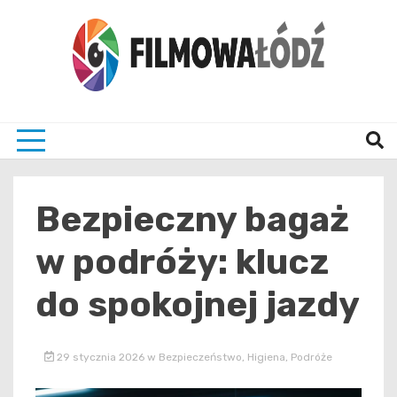
Skip
to
content
wszystko co związane z filmami i Łodzia
filmo
Bezpieczny bagaż
w podróży: klucz
do spokojnej jazdy
29 stycznia 2026
w
Bezpieczeństwo
,
Higiena
,
Podróże