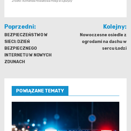
Źródło: Komenda Powiatowa Policji w Łęczycy
Nawigacja
Poprzedni:
Kolejny:
wpisu
BEZPIECZEŃSTWO W
Nowoczesne osiedle z
SIECI: DZIEŃ
ogrodami na dachu w
BEZPIECZNEGO
sercu Łodzi
INTERNETU W NOWYCH
ZDUNACH
POWIĄZANE TEMATY