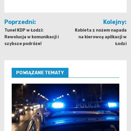
Nawigacja
Poprzedni:
Kolejny:
wpisu
Tunel KDP w Łodzi:
Kobieta z nożem napada
Rewolucja w komunikacji i
na kierowcę aplikacji w
szybsze podróże!
Łodzi
POWIĄZANE TEMATY