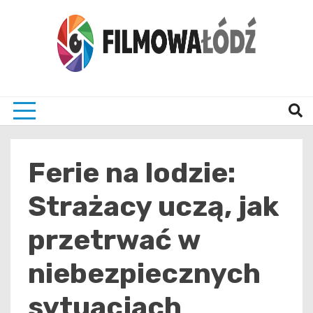
Skip
to
content
wszystko co związane z filmami i Łodzia
filmo
Ferie na lodzie:
Strażacy uczą, jak
przetrwać w
niebezpiecznych
sytuacjach