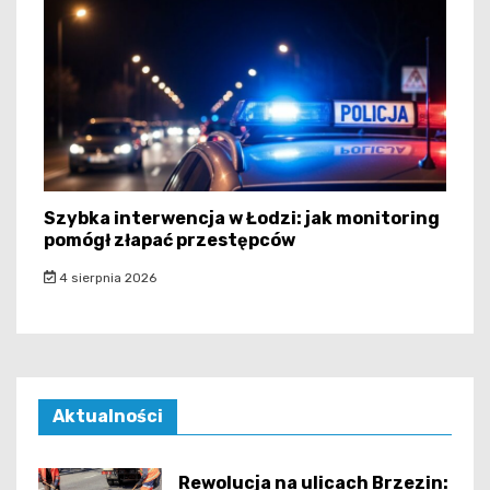
Szybka interwencja w Łodzi: jak monitoring
pomógł złapać przestępców
4 sierpnia 2026
Aktualności
Rewolucja na ulicach Brzezin: