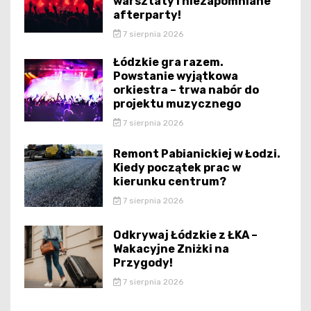
warsztaty i niezapomniane
afterparty!
7 sierpnia 2026
Łódzkie gra razem.
Powstanie wyjątkowa
orkiestra – trwa nabór do
projektu muzycznego
7 sierpnia 2026
Remont Pabianickiej w Łodzi.
Kiedy początek prac w
kierunku centrum?
7 sierpnia 2026
Odkrywaj Łódzkie z ŁKA –
Wakacyjne Zniżki na
Przygody!
7 sierpnia 2026