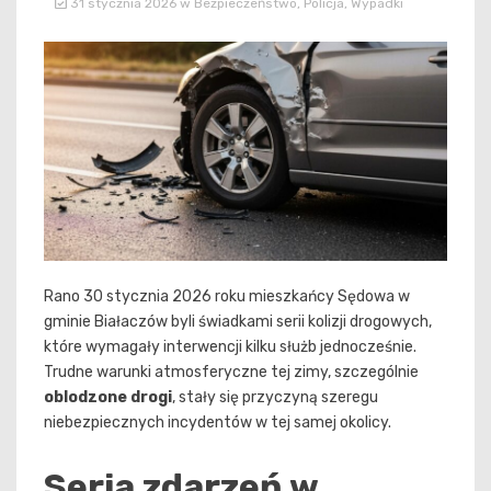
31 stycznia 2026
w
Bezpieczeństwo
,
Policja
,
Wypadki
Rano 30 stycznia 2026 roku mieszkańcy Sędowa w
gminie Białaczów byli świadkami serii kolizji drogowych,
które wymagały interwencji kilku służb jednocześnie.
Trudne warunki atmosferyczne tej zimy, szczególnie
oblodzone drogi
, stały się przyczyną szeregu
niebezpiecznych incydentów w tej samej okolicy.
Seria zdarzeń w