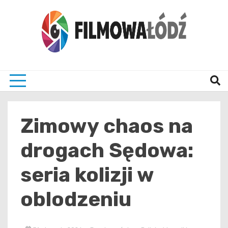
Skip
to
content
wszystko co związane z filmami i Łodzia
filmo
Zimowy chaos na
drogach Sędowa:
seria kolizji w
oblodzeniu