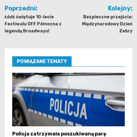
Nawigacja
Poprzedni:
Kolejny:
wpisu
Łódź świętuje 10-lecie
Bezpieczne przejścia:
Festiwalu OFF Północna z
Międzynarodowy Dzień
legendą Broadwayu!
Zebry
POWIĄZANE TEMATY
Policja zatrzymała poszukiwaną parę