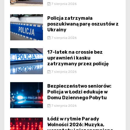
7 sierpnia 2026
Policja zatrzymała
poszukiwaną parę oszustów z
Ukrainy
7 sierpnia 2026
17-latek na crossie bez
uprawnień i kasku
zatrzymany przez policję
7 sierpnia 2026
Bezpieczeństwo seniorów:
Policja w Łodzi edukuje w
Domu Dziennego Pobytu
7 sierpnia 2026
Łódź w rytmie Parady
Wolności 2026: Muzyka,