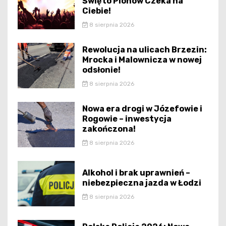
Święto Plonów Czeka na
Ciebie!
8 sierpnia 2026
Rewolucja na ulicach Brzezin:
Mrocka i Malownicza w nowej
odsłonie!
8 sierpnia 2026
Nowa era drogi w Józefowie i
Rogowie – inwestycja
zakończona!
8 sierpnia 2026
Alkohol i brak uprawnień –
niebezpieczna jazda w Łodzi
8 sierpnia 2026