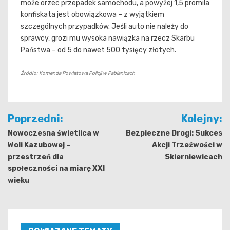
może orzec przepadek samochodu, a powyżej 1,5 promila
konfiskata jest obowiązkowa – z wyjątkiem
szczególnych przypadków. Jeśli auto nie należy do
sprawcy, grozi mu wysoka nawiązka na rzecz Skarbu
Państwa – od 5 do nawet 500 tysięcy złotych.
Źródło: Komenda Powiatowa Policji w Pabianicach
Nawigacja
Poprzedni:
Kolejny:
wpisu
Nowoczesna świetlica w
Bezpieczne Drogi: Sukces
Woli Kazubowej –
Akcji Trzeźwości w
przestrzeń dla
Skierniewicach
społeczności na miarę XXI
wieku