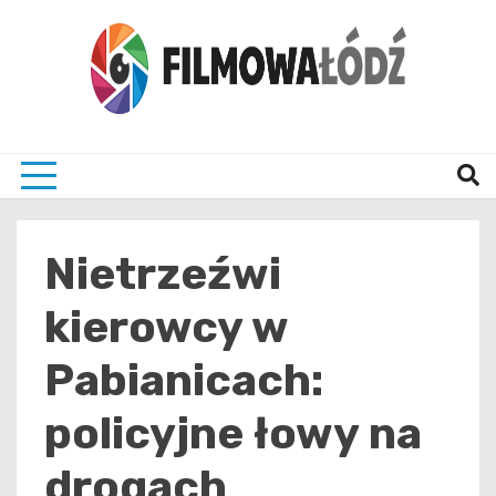
Skip
to
content
wszystko co związane z filmami i Łodzia
filmo
Nietrzeźwi
kierowcy w
Pabianicach:
policyjne łowy na
drogach