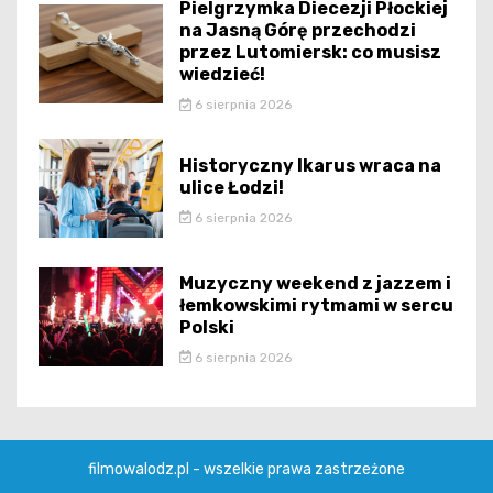
Pielgrzymka Diecezji Płockiej
na Jasną Górę przechodzi
przez Lutomiersk: co musisz
wiedzieć!
6 sierpnia 2026
Historyczny Ikarus wraca na
ulice Łodzi!
6 sierpnia 2026
Muzyczny weekend z jazzem i
łemkowskimi rytmami w sercu
Polski
6 sierpnia 2026
filmowalodz.pl - wszelkie prawa zastrzeżone