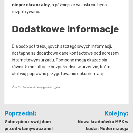
nieprzekraczalny
, a późniejsze wnioski nie będą
rozpatrywane.
Dodatkowe informacje
Dla osób potrzebujących szczegółowych informacji,
dostępne są dodatkowe dane kontaktowe pod adresem
internetowym urzędu. Pomocne mogą okazać się
również konsultacje bezpośrednie w urzędzie, które
ułatwią poprawne przygotowanie dokumentacji.
Źródło: facebook.com/gminarogow
Nawigacja
Poprzedni:
Kolejny:
wpisu
Zabezpiecz swój dom
Nowa krańcówka MPK w
przed włamywaczami!
Łodzi: Modernizacja