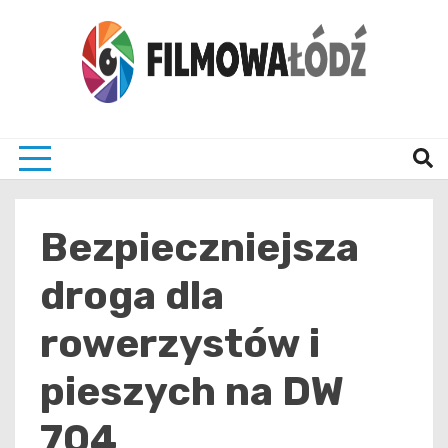
Skip
to
content
wszystko co związane z filmami i Łodzia
filmo
Bezpieczniejsza
droga dla
rowerzystów i
pieszych na DW
704