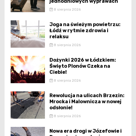
jednodniowych wyprawach
8 sierpnia 2026
Joga na świeżym powietrzu:
Łódź w rytmie zdrowia i
relaksu
8 sierpnia 2026
Dożynki 2026 w Łódzkiem:
Święto Plonów Czeka na
Ciebie!
8 sierpnia 2026
Rewolucja na ulicach Brzezin:
Mrocka i Malownicza w nowej
odsłonie!
8 sierpnia 2026
Nowa era drogi w Józefowie i