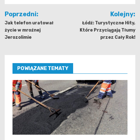
Nawigacja
Poprzedni:
Kolejny:
wpisu
Jak telefon uratował
Łódź: Turystyczne Hity,
życie w mroźnej
Które Przyciągają Tłumy
Jerozolimie
przez Cały Rok!
POWIĄZANE TEMATY