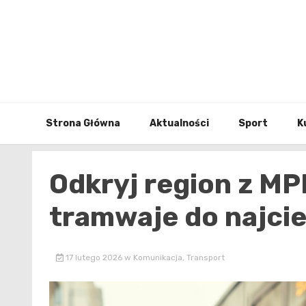
Skip
to
content
Strona Główna
Aktualności
Sport
K
Odkryj region z MP
tramwaje do najci
17 lutego 2026
w
Komunikacja
,
Transport