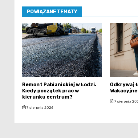
POWIĄZANE TEMATY
Remont Pabianickiej w Łodzi.
Odkrywaj Ł
Kiedy początek prac w
Wakacyjne 
kierunku centrum?
7 sierpnia 20
7 sierpnia 2026