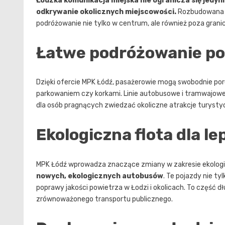
Łódzka komunikacja miejska nie ogranicza się jedyn
odkrywanie okolicznych miejscowości.
Rozbudowana s
podróżowanie nie tylko w centrum, ale również poza granic
Łatwe podróżowanie po
Dzięki ofercie MPK Łódź, pasażerowie mogą swobodnie por
parkowaniem czy korkami. Linie autobusowe i tramwajowe 
dla osób pragnących zwiedzać okoliczne atrakcje turyst
Ekologiczna flota dla l
MPK Łódź wprowadza znaczące zmiany w zakresie ekologii 
nowych, ekologicznych autobusów
. Te pojazdy nie ty
poprawy jakości powietrza w Łodzi i okolicach. To część d
zrównoważonego transportu publicznego.