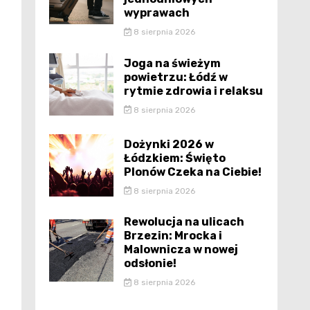
wyprawach
8 sierpnia 2026
Joga na świeżym
powietrzu: Łódź w
rytmie zdrowia i relaksu
8 sierpnia 2026
Dożynki 2026 w
Łódzkiem: Święto
Plonów Czeka na Ciebie!
8 sierpnia 2026
Rewolucja na ulicach
Brzezin: Mrocka i
Malownicza w nowej
odsłonie!
8 sierpnia 2026