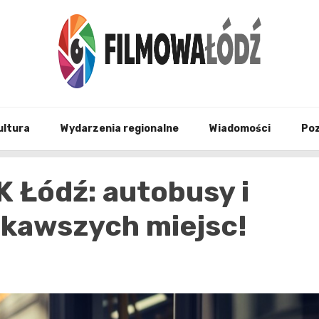
wszystko co związane z filmami i Łodzia
filmo
ultura
Wydarzenia regionalne
Wiadomości
Po
K Łódź: autobusy i
ekawszych miejsc!