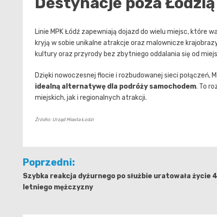
Destynacje poza Łodzią
Linie MPK Łódź zapewniają dojazd do wielu miejsc, które 
kryją w sobie unikalne atrakcje oraz malownicze krajobrazy.
kultury oraz przyrody bez zbytniego oddalania się od miejs
Dzięki nowoczesnej flocie i rozbudowanej sieci połączeń,
idealną alternatywę dla podróży samochodem
. To r
miejskich, jak i regionalnych atrakcji.
Źródło: Urząd Miasta Łodzi
Nawigacja
Poprzedni:
wpisu
Szybka reakcja dyżurnego po służbie uratowała życie 
letniego mężczyzny