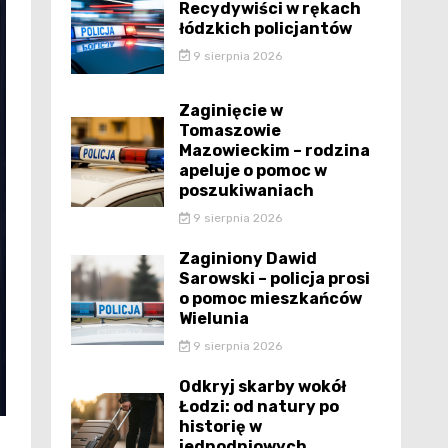
Recydywiści w rękach
łódzkich policjantów
9 sierpnia 2026
Zaginięcie w
Tomaszowie
Mazowieckim – rodzina
apeluje o pomoc w
poszukiwaniach
9 sierpnia 2026
Zaginiony Dawid
Sarowski – policja prosi
o pomoc mieszkańców
Wielunia
9 sierpnia 2026
Odkryj skarby wokół
Łodzi: od natury po
historię w
jednodniowych