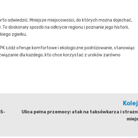
warto odwiedzić. Mniejsze miejscowości, do których można dojechać,
 To doskonały sposób na odkrycie regionu i poznanie jego historii,
kiego zgiełku.
 MPK Łódź oferuje komfortowe i ekologiczne podróżowanie, stanowiąc
ozwiązanie dla każdego, kto chce korzystać z uroków zarówno
Kole
45-
Ulica pełna przemocy: atak na taksówkarza i straż
miej