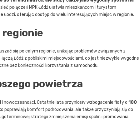
ie do terenu miasta, ale służy także jako wygodny sposób na
ieć połączeń MPK Łódź ułatwia mieszkańcom i turystom
e Łodzi, oferując dostęp do wielu interesujących miejsc w regionie.
 regionie
uszać się po całym regionie, unikając problemów związanych z
łączą Łódź z pobliskimi miejscowościami, co jest niezwykle wygodne
yczne bez konieczności korzystania z samochodu.
epszego powietrza
i nowoczesności. Ostatnie lata przyniosły wzbogacenie floty o
100
lko poprawiają komfort podróżowania, ale także przyczyniają się do
ługoterminowej strategii zmniejszenia emisji spalin i promowania