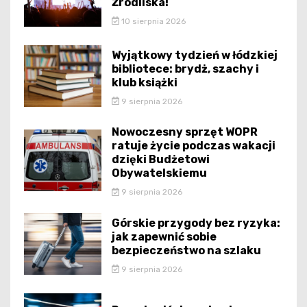
Źródliska!
10 sierpnia 2026
Wyjątkowy tydzień w łódzkiej
bibliotece: brydż, szachy i
klub książki
9 sierpnia 2026
Nowoczesny sprzęt WOPR
ratuje życie podczas wakacji
dzięki Budżetowi
Obywatelskiemu
9 sierpnia 2026
Górskie przygody bez ryzyka:
jak zapewnić sobie
bezpieczeństwo na szlaku
9 sierpnia 2026