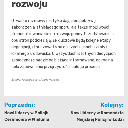
rozwoju
Otwarte rozmowy nie tylko dają perspektywę
zakończenia istniejącego sporu, ale także możliwości
skoncentrowania się na rozwoju gminy. Przedstawiciele
obu stron podkreślają, że kluczowe będą kolejne etapy
negocjacji, które zaważą na dalszych losach szkoły i
lokalnego środowiska. O wszystkich istotnych decyzjach
społeczność będzie na bieżąco informowana, co ma na
celu zapewnienie przejrzystości całego procesu.
Źródło: facebook.com/ugnowosolna
Nawigacja
Poprzedni:
Kolejny:
wpisu
Nowi liderzy w Policji:
Nowi liderzy w Komendzie
Ceremonia w Wieluniu
Miejskiej Policji w Łodzi