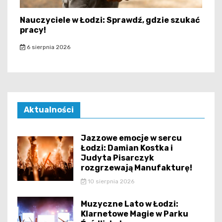
Nauczyciele w Łodzi: Sprawdź, gdzie szukać
pracy!
6 sierpnia 2026
Aktualności
Jazzowe emocje w sercu
Łodzi: Damian Kostka i
Judyta Pisarczyk
rozgrzewają Manufakturę!
10 sierpnia 2026
Muzyczne Lato w Łodzi:
Klarnetowe Magie w Parku