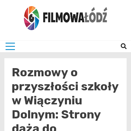
Skip
to
content
wszystko co związane z filmami i Łodzia
filmo
Rozmowy o
przyszłości szkoły
w Wiączyniu
Dolnym: Strony
dążą do