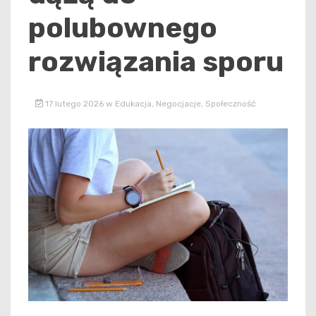
polubownego
rozwiązania sporu
17 lutego 2026
w
Edukacja
,
Negocjacje
,
Społeczność