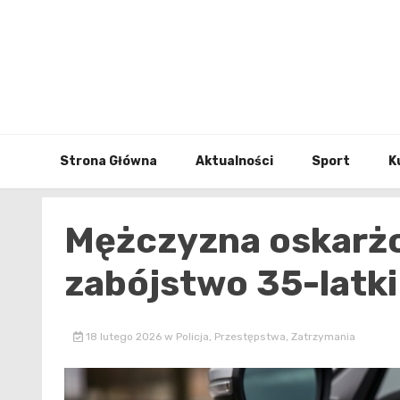
Skip
to
content
Strona Główna
Aktualności
Sport
K
Mężczyzna oskarżo
zabójstwo 35-latki
18 lutego 2026
w
Policja
,
Przestępstwa
,
Zatrzymania