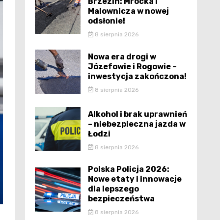
Brzezin: Mrocka i
Malownicza w nowej
odsłonie!
8 sierpnia 2026
Nowa era drogi w
Józefowie i Rogowie –
inwestycja zakończona!
8 sierpnia 2026
Alkohol i brak uprawnień
– niebezpieczna jazda w
Łodzi
8 sierpnia 2026
Polska Policja 2026:
Nowe etaty i innowacje
dla lepszego
bezpieczeństwa
8 sierpnia 2026