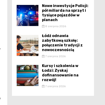
Nowe inwestycje Policji:
pół miliarda na sprzęt i
tysiące pojazdów w
planach
8 sierpnia 2026
Łódź odnawia
zabytkową szkołę:
połączenie tradycji z
y
nowoczesnością
7 sierpnia 2026
Kursy i szkolenia w
Łodzi: Zyskaj
dofinansowanie na
rozwój!
7 sierpnia 2026
o