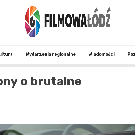
wszystko co związane z filmami i Łodzia
filmo
ultura
Wydarzenia regionalne
Wiadomości
Po
ny o brutalne