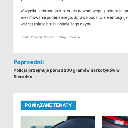
W wyniku zebranego materiału dowodowego, prokurator po
aresztowanie podejrzanego. Sprawa budzi wiele emocji i j
wstrząśnięta brutalnością tego czynu.
Źródło: Komenda Powiatowa Policji w Wieluniu
Nawigacja
Poprzedni:
wpisu
Policja przejmuje ponad 200 gramów narkotyków w
Sieradzu
POWIĄZANE TEMATY