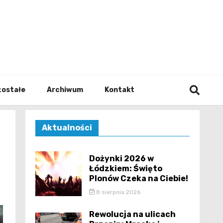
walodz
zostałe
Archiwum
Kontakt
Aktualności
Dożynki 2026 w
Łódzkiem: Święto
Plonów Czeka na Ciebie!
8 sierpnia 2026
Rewolucja na ulicach