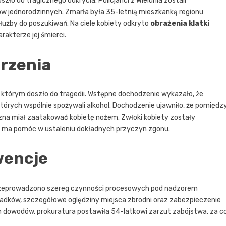
ło do tragicznego odkrycia. Policjanci z Wielunia zostali
ów jednorodzinnych. Zmarła była 35-letnią mieszkanką regionu
służby do poszukiwań. Na ciele kobiety odkryto
obrażenia klatki
rakterze jej śmierci.
arzenia
w którym doszło do tragedii. Wstępne dochodzenie wykazało, że
których wspólnie spożywali alkohol. Dochodzenie ujawniło, że pomiędz
yzna miał zaatakować kobietę nożem. Zwłoki kobiety zostały
k ma pomóc w ustaleniu dokładnych przyczyn zgonu.
wencje
przeprowadzono szereg czynności procesowych pod nadzorem
wiadków, szczegółowe oględziny miejsca zbrodni oraz zabezpieczenie
dowodów, prokuratura postawiła 54-latkowi zarzut zabójstwa, za c