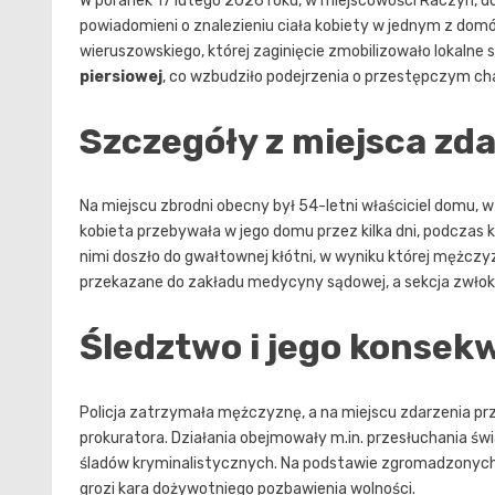
W poranek 17 lutego 2026 roku, w miejscowości Raczyn, dosz
powiadomieni o znalezieniu ciała kobiety w jednym z dom
wieruszowskiego, której zaginięcie zmobilizowało lokalne 
piersiowej
, co wzbudziło podejrzenia o przestępczym cha
Szczegóły z miejsca zd
Na miejscu zbrodni obecny był 54-letni właściciel domu, 
kobieta przebywała w jego domu przez kilka dni, podczas 
nimi doszło do gwałtownej kłótni, w wyniku której mężcz
przekazane do zakładu medycyny sądowej, a sekcja zwło
Śledztwo i jego konsek
Policja zatrzymała mężczyznę, a na miejscu zdarzenia 
prokuratora. Działania obejmowały m.in. przesłuchania ś
śladów kryminalistycznych. Na podstawie zgromadzonych 
grozi kara dożywotniego pozbawienia wolności.