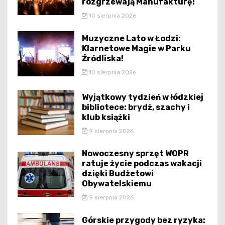
rozgrzewają Manufakturę!
10 sierpnia 2026
Muzyczne Lato w Łodzi:
Klarnetowe Magie w Parku
Źródliska!
10 sierpnia 2026
Wyjątkowy tydzień w łódzkiej
bibliotece: brydż, szachy i
klub książki
9 sierpnia 2026
Nowoczesny sprzęt WOPR
ratuje życie podczas wakacji
dzięki Budżetowi
Obywatelskiemu
9 sierpnia 2026
Górskie przygody bez ryzyka: