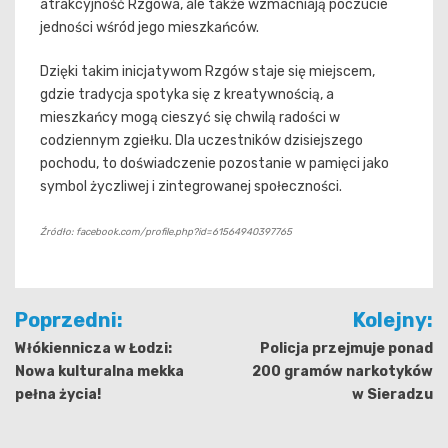
atrakcyjność Rzgowa, ale także wzmacniają poczucie
jedności wśród jego mieszkańców.
Dzięki takim inicjatywom Rzgów staje się miejscem,
gdzie tradycja spotyka się z kreatywnością, a
mieszkańcy mogą cieszyć się chwilą radości w
codziennym zgiełku. Dla uczestników dzisiejszego
pochodu, to doświadczenie pozostanie w pamięci jako
symbol życzliwej i zintegrowanej społeczności.
Źródło: facebook.com/profile.php?id=61564940397765
Nawigacja
Poprzedni:
Kolejny:
wpisu
Włókiennicza w Łodzi:
Policja przejmuje ponad
Nowa kulturalna mekka
200 gramów narkotyków
pełna życia!
w Sieradzu