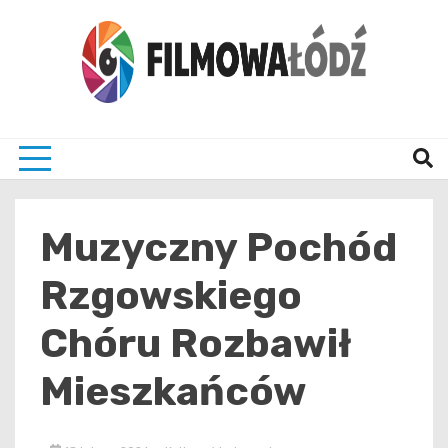
Skip
to
content
wszystko co związane z filmami i Łodzia
filmo
Muzyczny Pochód
Rzgowskiego
Chóru Rozbawił
Mieszkańców