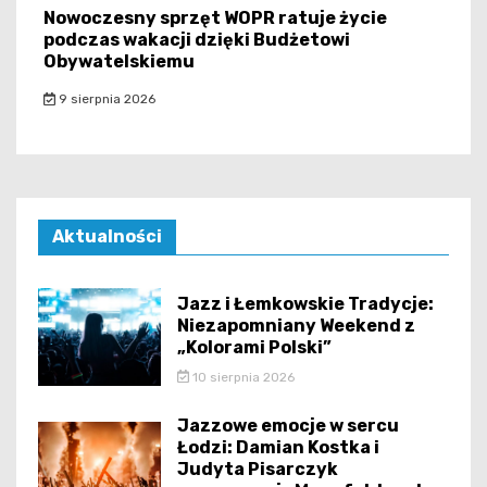
Nowoczesny sprzęt WOPR ratuje życie
podczas wakacji dzięki Budżetowi
Obywatelskiemu
9 sierpnia 2026
Aktualności
Jazz i Łemkowskie Tradycje:
Niezapomniany Weekend z
„Kolorami Polski”
10 sierpnia 2026
Jazzowe emocje w sercu
Łodzi: Damian Kostka i
Judyta Pisarczyk