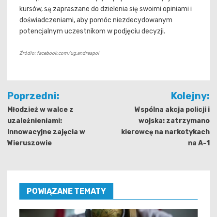
kursów, są zapraszane do dzielenia się swoimi opiniami i
doświadczeniami, aby pomóc niezdecydowanym
potencjalnym uczestnikom w podjęciu decyzji.
Źródło: facebook.com/ug.andrespol
Nawigacja
Poprzedni:
Kolejny:
wpisu
Młodzież w walce z
Wspólna akcja policji i
uzależnieniami:
wojska: zatrzymano
Innowacyjne zajęcia w
kierowcę na narkotykach
Wieruszowie
na A-1
POWIĄZANE TEMATY