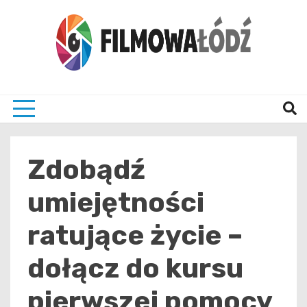
Skip
to
content
wszystko co związane z filmami i Łodzia
filmo
Zdobądź
umiejętności
ratujące życie –
dołącz do kursu
pierwszej pomocy