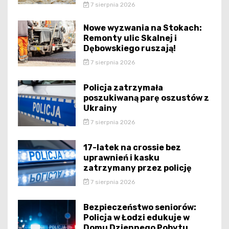
7 sierpnia 2026
Nowe wyzwania na Stokach:
Remonty ulic Skalnej i
Dębowskiego ruszają!
7 sierpnia 2026
Policja zatrzymała
poszukiwaną parę oszustów z
Ukrainy
7 sierpnia 2026
17-latek na crossie bez
uprawnień i kasku
zatrzymany przez policję
7 sierpnia 2026
Bezpieczeństwo seniorów:
Policja w Łodzi edukuje w
Domu Dziennego Pobytu