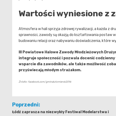
Wartości wyniesione z
Atmosfera w hali sprzyja zdrowej rywalizacji, a każda z 
sprawności, zawody są okazją do kształtowania postaw w
budowaniu relacji oraz nabywaniu doświadczenia, które w
III Powiatowe Halowe Zawody Młodzieżowych Druży
integruje społeczność i pozwala docenić codzienny 
wsparcie dla zawodników, ale także możliwość zobac
przyświecają młodym strażakom.
Źródło: facebook.com/gminalutomiersk2016
Nawigacja
Poprzedni:
wpisu
Łódź zaprasza na niezwykły Festiwal Modelarstwa i