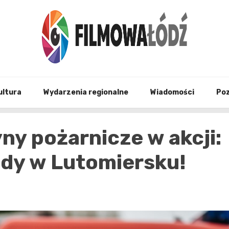
wszystko co związane z filmami i Łodzia
filmo
ultura
Wydarzenia regionalne
Wiadomości
Po
y pożarnicze w akcji:
ody w Lutomiersku!