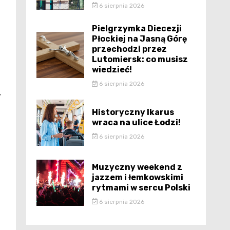
6 sierpnia 2026
Pielgrzymka Diecezji
Płockiej na Jasną Górę
przechodzi przez
Lutomiersk: co musisz
wiedzieć!
6 sierpnia 2026
y
Historyczny Ikarus
wraca na ulice Łodzi!
6 sierpnia 2026
Muzyczny weekend z
jazzem i łemkowskimi
rytmami w sercu Polski
6 sierpnia 2026