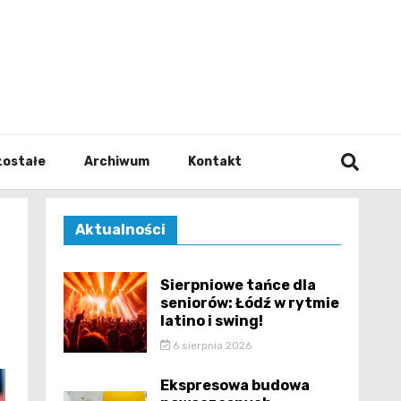
walodz
zostałe
Archiwum
Kontakt
Aktualności
Sierpniowe tańce dla
seniorów: Łódź w rytmie
latino i swing!
6 sierpnia 2026
Ekspresowa budowa