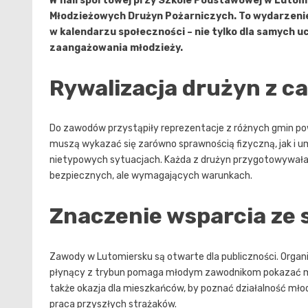
W hali sportowej przy Szkole Podstawowej w Lutomi
Młodzieżowych Drużyn Pożarniczych. To wydarzenie
w kalendarzu społeczności – nie tylko dla samych u
zaangażowania młodzieży.
Rywalizacja drużyn z c
Do zawodów przystąpiły reprezentacje z różnych gmin po
muszą wykazać się zarówno sprawnością fizyczną, jak i 
nietypowych sytuacjach. Każda z drużyn przygotowywała si
bezpiecznych, ale wymagających warunkach.
Znaczenie wsparcia ze
Zawody w Lutomiersku są otwarte dla publiczności. Organi
płynący z trybun pomaga młodym zawodnikom pokazać ma
także okazja dla mieszkańców, by poznać działalność mło
praca przyszłych strażaków.