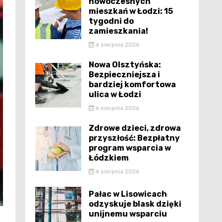
nowoczesnych
mieszkań w Łodzi: 15
tygodni do
zamieszkania!
6 sierpnia 2026
Nowa Olsztyńska:
Bezpieczniejsza i
bardziej komfortowa
ulica w Łodzi
6 sierpnia 2026
Zdrowe dzieci, zdrowa
przyszłość: Bezpłatny
program wsparcia w
Łódzkiem
6 sierpnia 2026
Pałac w Lisowicach
odzyskuje blask dzięki
unijnemu wsparciu