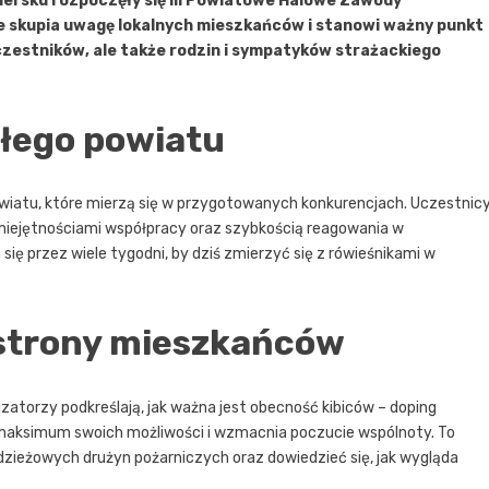
ersku rozpoczęły się III Powiatowe Halowe Zawody
 skupia uwagę lokalnych mieszkańców i stanowi ważny punkt
czestników, ale także rodzin i sympatyków strażackiego
ałego powiatu
wiatu, które mierzą się w przygotowanych konkurencjach. Uczestnic
umiejętnościami współpracy oraz szybkością reagowania w
ę przez wiele tygodni, by dziś zmierzyć się z rówieśnikami w
 strony mieszkańców
zatorzy podkreślają, jak ważna jest obecność kibiców – doping
ksimum swoich możliwości i wzmacnia poczucie wspólnoty. To
dzieżowych drużyn pożarniczych oraz dowiedzieć się, jak wygląda