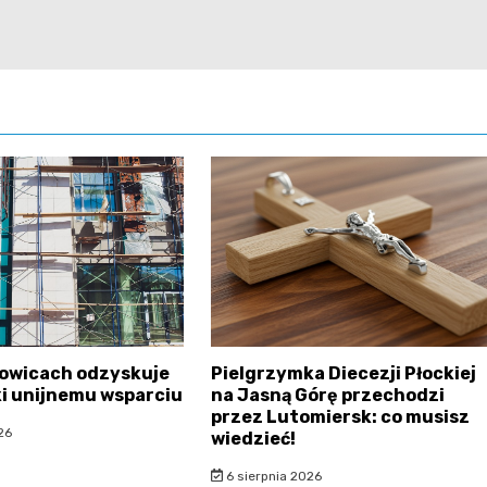
sowicach odzyskuje
Pielgrzymka Diecezji Płockiej
ki unijnemu wsparciu
na Jasną Górę przechodzi
przez Lutomiersk: co musisz
26
wiedzieć!
6 sierpnia 2026