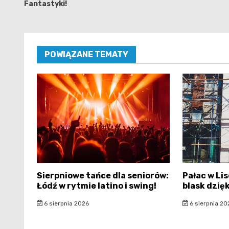
Fantastyki!
POWIĄZANE TEMATY
Sierpniowe tańce dla seniorów:
Pałac w Li
Łódź w rytmie latino i swing!
blask dzię
6 sierpnia 2026
6 sierpnia 20