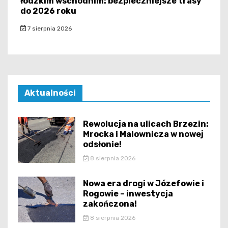
łódzkim wschodnim: bezpieczniejsze trasy
do 2026 roku
7 sierpnia 2026
Aktualności
Rewolucja na ulicach Brzezin:
Mrocka i Malownicza w nowej
odsłonie!
8 sierpnia 2026
Nowa era drogi w Józefowie i
Rogowie – inwestycja
zakończona!
8 sierpnia 2026