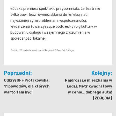
Łódzka premiera spektaklu przypomniała, że teatr nie
tylko bawi, lecz również skłania do refleksji nad
najważniejszymi problemami współczesności.
Wydarzenia towarzyszące podkreśliły rolę kultury w
budowaniu dialogu i wzajemnego zrozumienia w
społeczności lokalnej.
Źródło: Urząd Marszałkowski Województwa Łódzkiego
Nawigacja
Poprzedni:
Kolejny:
wpisu
Odkryj OFF Piotrkowska:
Najdroższe mieszkania w
11 powodów, dla których
Łodzi. Metr kwadratowy
warto tam być!
w cenie… dobrego auta!
[ZDJĘCIA]