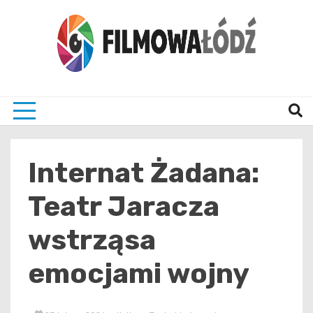
Skip
to
content
wszystko co związane z filmami i Łodzia
filmo
Internat Żadana:
Teatr Jaracza
wstrząsa
emocjami wojny