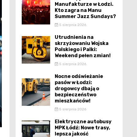
Manufakturze w Łodzi.
Kto zagra na Manu
Summer Jazz Sundays?
5 sierpnia 2026
Utrudnienia na
skrzyżowaniu Wojska
Polskiego i Palki:
Weekend pełen zmian!
5 sierpnia 2026
Nocne odświeżanie
pasów w Łodzi:
drogowcy dbają o
bezpieczeństwo
mieszkańców!
5 sierpnia 2026
Elektryczne autobusy
MPK Łódź: Nowe trasy,
lepsza jakość