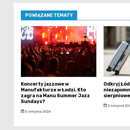
POWIĄZANE TEMATY
Koncerty jazzowe w
Odkryj Łód
Manufakturze w Łodzi. Kto
niezapomni
zagra na Manu Summer Jazz
sierpniowe
Sundays?
5 sierpnia 20
5 sierpnia 2026