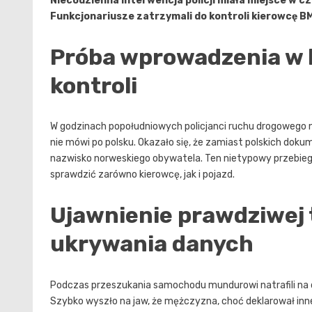
Niecodzienna interwencja policji miała miejsce w cz
Funkcjonariusze zatrzymali do kontroli kierowcę B
Próba wprowadzenia w 
kontroli
W godzinach popołudniowych policjanci ruchu drogowego nat
nie mówi po polsku. Okazało się, że zamiast polskich do
nazwisko norweskiego obywatela. Ten nietypowy przebieg k
sprawdzić zarówno kierowcę, jak i pojazd.
Ujawnienie prawdziwej 
ukrywania danych
Podczas przeszukania samochodu mundurowi natrafili na 
Szybko wyszło na jaw, że mężczyzna, choć deklarował inn