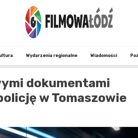
wszystko co związane z filmami i Łodzia
filmo
ultura
Wydarzenia regionalne
Wiadomości
Po
ywymi dokumentami
policję w Tomaszowie