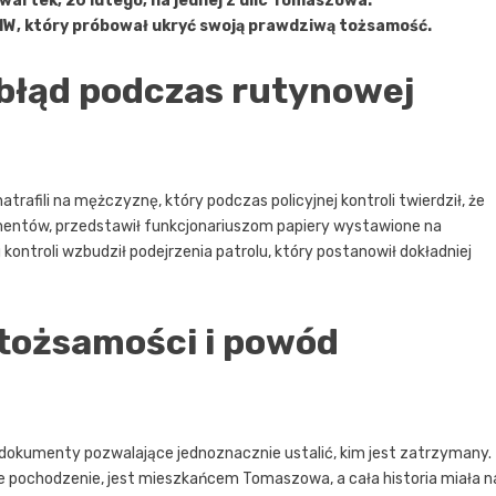
wartek, 20 lutego, na jednej z ulic Tomaszowa.
MW, który próbował ukryć swoją prawdziwą tożsamość.
błąd podczas rutynowej
rafili na mężczyznę, który podczas policyjnej kontroli twierdził, że
kumentów, przedstawił funkcjonariuszom papiery wystawione na
ontroli wzbudził podejrzenia patrolu, który postanowił dokładniej
tożsamości i powód
dokumenty pozwalające jednoznacznie ustalić, kim jest zatrzymany.
e pochodzenie, jest mieszkańcem Tomaszowa, a cała historia miała n