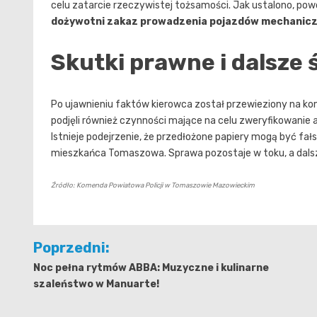
celu zatarcie rzeczywistej tożsamości. Jak ustalono, pow
dożywotni zakaz prowadzenia pojazdów mechanic
Skutki prawne i dalsze
Po ujawnieniu faktów kierowca został przewieziony na ko
podjęli również czynności mające na celu zweryfikowanie 
Istnieje podejrzenie, że przedłożone papiery mogą być f
mieszkańca Tomaszowa. Sprawa pozostaje w toku, a dalsz
Źródło: Komenda Powiatowa Policji w Tomaszowie Mazowieckim
Nawigacja
Poprzedni:
wpisu
Noc pełna rytmów ABBA: Muzyczne i kulinarne
szaleństwo w Manuarte!