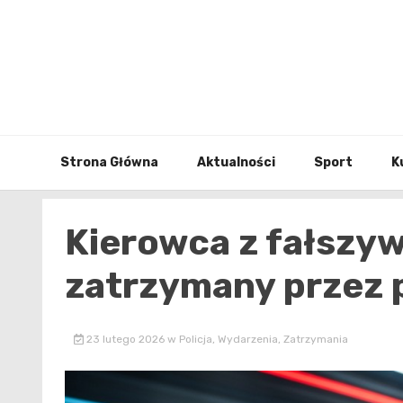
Skip
to
content
Strona Główna
Aktualności
Sport
K
Kierowca z fałsz
zatrzymany przez 
23 lutego 2026
w
Policja
,
Wydarzenia
,
Zatrzymania