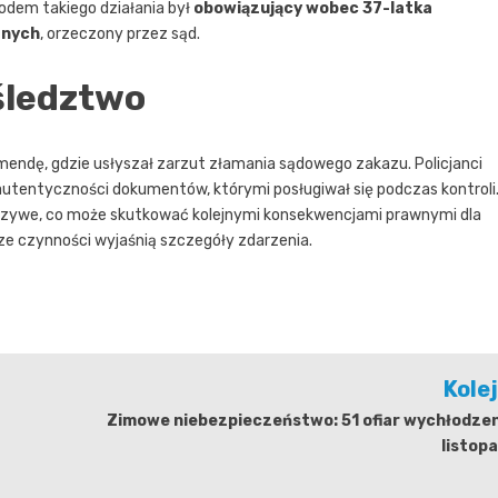
odem takiego działania był
obowiązujący wobec 37-latka
znych
, orzeczony przez sąd.
 śledztwo
mendę, gdzie usłyszał zarzut złamania sądowego zakazu. Policjanci
autentyczności dokumentów, którymi posługiwał się podczas kontroli
ałszywe, co może skutkować kolejnymi konsekwencjami prawnymi dla
e czynności wyjaśnią szczegóły zdarzenia.
Kole
Zimowe niebezpieczeństwo: 51 ofiar wychłodzen
listop