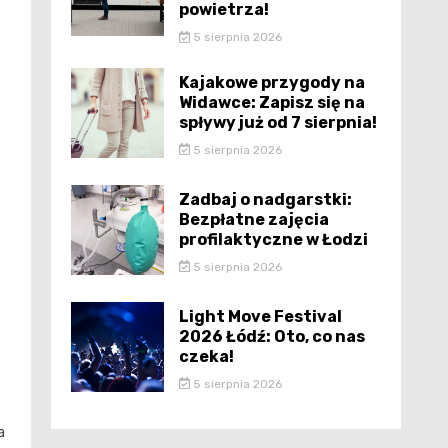
powietrza!
5 sierpnia 2026
Kajakowe przygody na
Widawce: Zapisz się na
spływy już od 7 sierpnia!
5 sierpnia 2026
Zadbaj o nadgarstki:
Bezpłatne zajęcia
profilaktyczne w Łodzi
5 sierpnia 2026
Light Move Festival
2026 Łódź: Oto, co nas
czeka!
5 sierpnia 2026
a