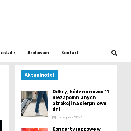
walodz
zostałe
Archiwum
Kontakt
Aktualności
Odkryj Łódź na nowo: 11
niezapomnianych
atrakcji na sierpniowe
dni!
5 sierpnia 2026
Koncerty jazzowe w