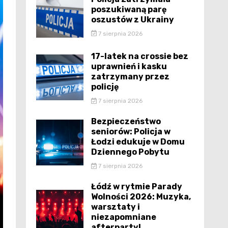
poszukiwaną parę
oszustów z Ukrainy
7 sierpnia 2026
17-latek na crossie bez
uprawnień i kasku
zatrzymany przez
policję
7 sierpnia 2026
Bezpieczeństwo
seniorów: Policja w
Łodzi edukuje w Domu
Dziennego Pobytu
7 sierpnia 2026
Łódź w rytmie Parady
Wolności 2026: Muzyka,
warsztaty i
niezapomniane
afterparty!