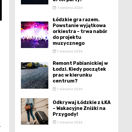
7 sierpnia 2026
Łódzkie gra razem.
Powstanie wyjątkowa
orkiestra – trwa nabór
do projektu
muzycznego
7 sierpnia 2026
Remont Pabianickiej w
Łodzi. Kiedy początek
prac w kierunku
centrum?
7 sierpnia 2026
Odkrywaj Łódzkie z ŁKA
– Wakacyjne Zniżki na
Przygody!
7 sierpnia 2026
-