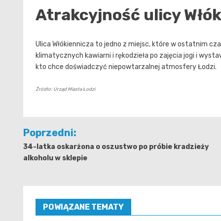
Atrakcyjność ulicy Włók
Ulica Włókiennicza to jedno z miejsc, które w ostatnim cz
klimatycznych kawiarni i rękodzieła po zajęcia jogi i wy
kto chce doświadczyć niepowtarzalnej atmosfery Łodzi.
Źródło: Urząd Miasta Łodzi
Nawigacja
Poprzedni:
wpisu
34-latka oskarżona o oszustwo po próbie kradzieży
alkoholu w sklepie
POWIĄZANE TEMATY