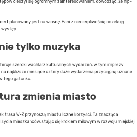
stępów cieszył się ogromnym zainteresowaniem, dowodząc, że hip-
ert planowany jest na wiosnę. Fani z niecierpliwością oczekują
y występ.
 nie tylko muzyka
 oferuje szeroki wachlarz kulturalnych wydarzeń, w tym imprezy
 na najbliższe miesiące cztery duże wydarzenia przyciągną uznane
ów tego gatunku.
tura zmienia miasto
 jak trasa W-Z przynoszą miastu liczne korzyści. Ta znacząca
 życia mieszkańców, stając się krokiem milowym w rozwoju miejskiej