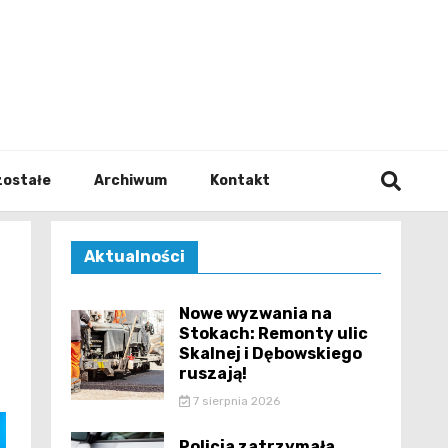
walodz
zostałe
Archiwum
Kontakt
Aktualności
Nowe wyzwania na
Stokach: Remonty ulic
Skalnej i Dębowskiego
ruszają!
7 sierpnia 2026
Policja zatrzymała