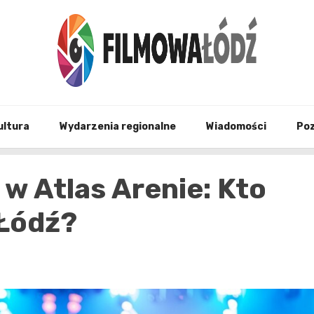
wszystko co związane z filmami i Łodzia
filmo
ultura
Wydarzenia regionalne
Wiadomości
Po
w Atlas Arenie: Kto
 Łódź?