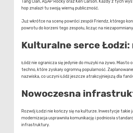
Tang Clan, A$AP Rocky oraz Ken Carson. Każdy z tych wy
hop znalazł tu swoją wierną publiczność.
Już wkrótce na scenę powróci zespół Friendz, którego konc
powrotu do korzeni tego zespołu, licząc na niezapomnian
Kulturalne serce Łodzi:
Łódź nie ogranicza się jedynie do muzyki na żywo. Miasto
techno, które zyskały ogromną popularność. Zaplanowane
nazwiska, co uczyni Łódź jeszcze atrakcyjniejszą dla fan
Nowoczesna infrastruk
Rozwój Łodzi nie kończy się na kulturze. Inwestycje takie
modernizacja usprawniła komunikację i podniosła standard
infrastruktury.