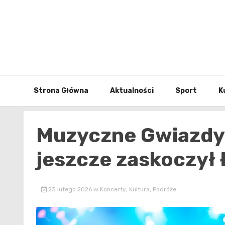
Skip
to
content
Strona Główna
Aktualności
Sport
K
Muzyczne Gwiazdy 
jeszcze zaskoczył
23 lutego 2026
w
Koncerty
,
Kultura
,
Podróże