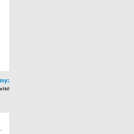
jny:
atki!