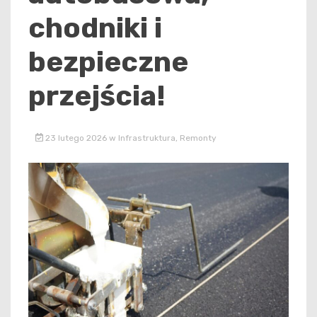
chodniki i
bezpieczne
przejścia!
23 lutego 2026
w
Infrastruktura
,
Remonty