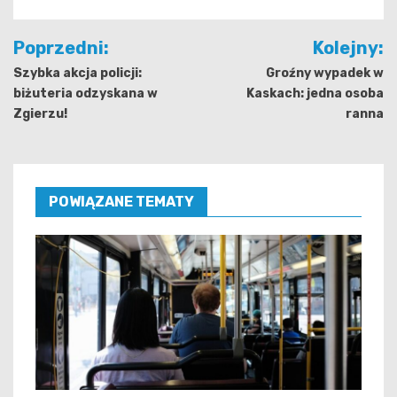
Nawigacja
Poprzedni:
Kolejny:
wpisu
Szybka akcja policji:
Groźny wypadek w
biżuteria odzyskana w
Kaskach: jedna osoba
Zgierzu!
ranna
POWIĄZANE TEMATY