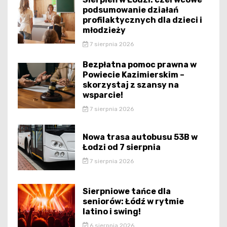
podsumowanie działań
profilaktycznych dla dzieci i
młodzieży
7 sierpnia 2026
Bezpłatna pomoc prawna w
Powiecie Kazimierskim –
skorzystaj z szansy na
wsparcie!
7 sierpnia 2026
Nowa trasa autobusu 53B w
Łodzi od 7 sierpnia
7 sierpnia 2026
Sierpniowe tańce dla
seniorów: Łódź w rytmie
latino i swing!
6 sierpnia 2026