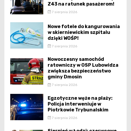
Z43 na ratunek pasażerom!
7 sierpnia 2026
Nowe fotele do kangurowania
w skierniewickim szpitalu
dzięki WOŚP!
7 sierpnia 2026
Nowoczesny samochód
ratowniczy w OSP Lubowidza
zwiększa bezpieczeństwo
gminy Dmosin
7 sierpnia 2026
Egzotyczne węże na plaży:
Policja interweniuje w
Piotrkowie Trybunalskim
7 sierpnia 2026
Sierpień w Łodzi: czerwcowe