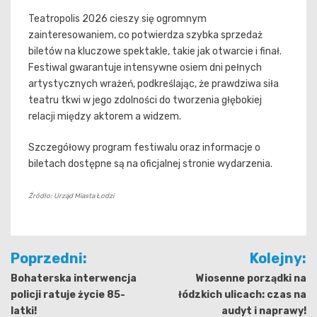
Teatropolis 2026 cieszy się ogromnym
zainteresowaniem, co potwierdza szybka sprzedaż
biletów na kluczowe spektakle, takie jak otwarcie i finał.
Festiwal gwarantuje intensywne osiem dni pełnych
artystycznych wrażeń, podkreślając, że prawdziwa siła
teatru tkwi w jego zdolności do tworzenia głębokiej
relacji między aktorem a widzem.
Szczegółowy program festiwalu oraz informacje o
biletach dostępne są na oficjalnej stronie wydarzenia.
Źródło: Urząd Miasta Łodzi
Nawigacja
Poprzedni:
Kolejny:
wpisu
Bohaterska interwencja
Wiosenne porządki na
policji ratuje życie 85-
łódzkich ulicach: czas na
latki!
audyt i naprawy!