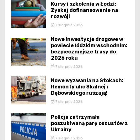
Kursy i szkolenia w Łodzi:
Zyskaj dofinansowanie na
rozwój!
7 sierpnia 2026
Nowe inwestycje drogowe w
powiecie łódzkim wschodnim:
bezpieczniejsze trasy do
2026 roku
7 sierpnia 2026
Nowe wyzwania na Stokach:
Remonty ulic Skalnej i
Dębowskiego ruszają!
7 sierpnia 2026
Policja zatrzymała
poszukiwaną parę oszustów z
Ukrainy
7 sierpnia 2026