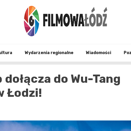
wszystko co związane z filmami i Łodzia
filmo
ultura
Wydarzenia regionalne
Wiadomości
Po
 dołącza do Wu-Tang
w Łodzi!