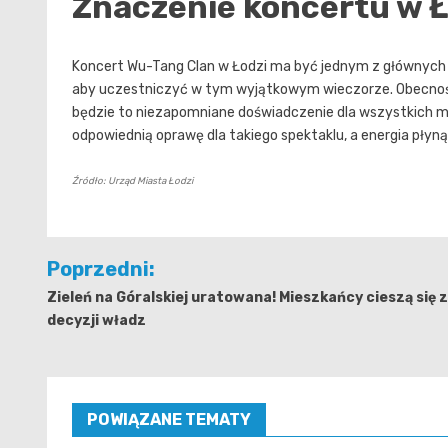
Znaczenie koncertu w Ł
Koncert Wu-Tang Clan w Łodzi ma być jednym z głównych w
aby uczestniczyć w tym wyjątkowym wieczorze. Obecność
będzie to niezapomniane doświadczenie dla wszystkich mi
odpowiednią oprawę dla takiego spektaklu, a energia płyn
Źródło: Urząd Miasta Łodzi
Nawigacja
Poprzedni:
wpisu
Zieleń na Góralskiej uratowana! Mieszkańcy cieszą się z
decyzji władz
POWIĄZANE TEMATY