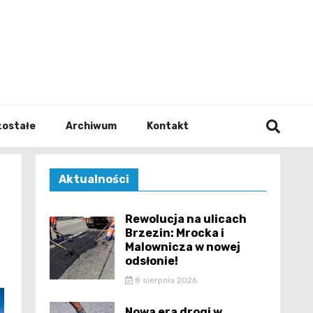
walodz
zostałe
Archiwum
Kontakt
Aktualności
Rewolucja na ulicach
Brzezin: Mrocka i
Malownicza w nowej
odsłonie!
8 sierpnia 2026
Nowa era drogi w