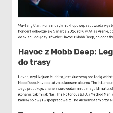
Wu-Tang Clan, ikona muzyki hip-hopowej, zapowiada wyst
Koncert odbędzie się 5 marca 2026 roku w Atlas Arenie, c
do składu dołączył również Havoc z Mobb Deep, co dodatk
Havoc z Mobb Deep: Le
do trasy
Havoc, czyli Kejuan Muchita, jest kluczową postacią w his
Mobb Deep, Havoc stał za sukcesem albumu The Infamous (
Jego produkcje, znane z surowości i mrocznego klimatu,
ikonami, takimi jak Nas, The Notorious B.I.G., i Method Man
karierę solową i współpracował z The Alchemistem przy al