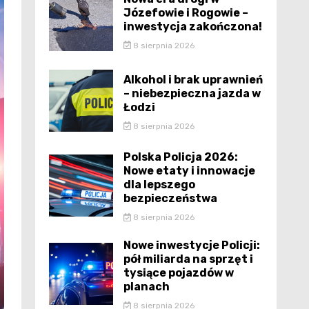
Józefowie i Rogowie –
inwestycja zakończona!
8 sierpnia 2026
Alkohol i brak uprawnień
– niebezpieczna jazda w
Łodzi
8 sierpnia 2026
Polska Policja 2026:
Nowe etaty i innowacje
dla lepszego
bezpieczeństwa
8 sierpnia 2026
Nowe inwestycje Policji:
pół miliarda na sprzęt i
tysiące pojazdów w
planach
8 sierpnia 2026