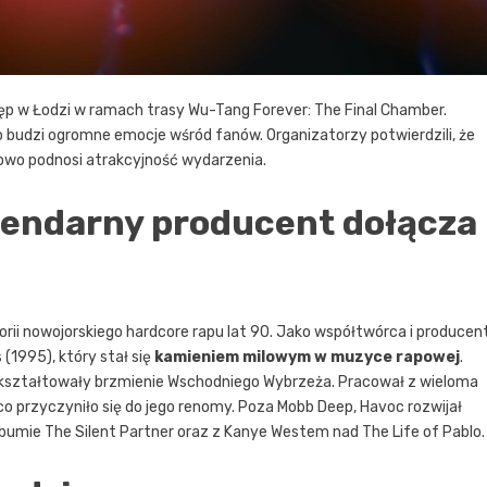
ęp w Łodzi w ramach trasy Wu-Tang Forever: The Final Chamber.
o budzi ogromne emocje wśród fanów. Organizatorzy potwierdzili, że
owo podnosi atrakcyjność wydarzenia.
gendarny producent dołącza
torii nowojorskiego hardcore rapu lat 90. Jako współtwórca i producen
1995), który stał się
kamieniem milowym w muzyce rapowej
.
 ukształtowały brzmienie Wschodniego Wybrzeża. Pracował z wieloma
, co przyczyniło się do jego renomy. Poza Mobb Deep, Havoc rozwijał
bumie The Silent Partner oraz z Kanye Westem nad The Life of Pablo.