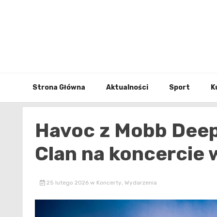
Skip
to
content
Strona Główna
Aktualności
Sport
K
Havoc z Mobb Deep
Clan na koncercie 
25 lutego 2026
w
Koncerty
,
Wydarzenia