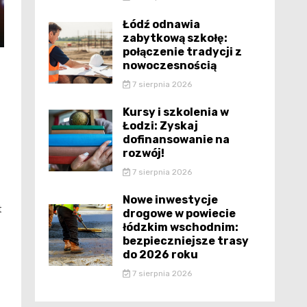
Łódź odnawia
zabytkową szkołę:
połączenie tradycji z
nowoczesnością
7 sierpnia 2026
Kursy i szkolenia w
Łodzi: Zyskaj
dofinansowanie na
rozwój!
7 sierpnia 2026
Nowe inwestycje
t
drogowe w powiecie
łódzkim wschodnim:
bezpieczniejsze trasy
do 2026 roku
7 sierpnia 2026