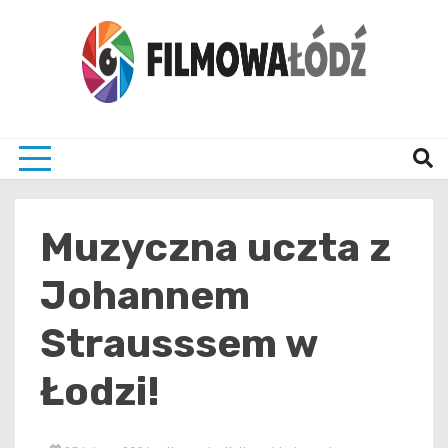
Skip
to
content
wszystko co związane z filmami i Łodzia
filmo
Muzyczna uczta z
Johannem
Strausssem w
Łodzi!