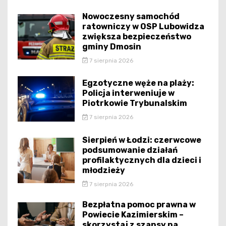
Nowoczesny samochód
ratowniczy w OSP Lubowidza
zwiększa bezpieczeństwo
gminy Dmosin
7 sierpnia 2026
Egzotyczne węże na plaży:
Policja interweniuje w
Piotrkowie Trybunalskim
7 sierpnia 2026
Sierpień w Łodzi: czerwcowe
podsumowanie działań
profilaktycznych dla dzieci i
młodzieży
7 sierpnia 2026
Bezpłatna pomoc prawna w
Powiecie Kazimierskim –
skorzystaj z szansy na