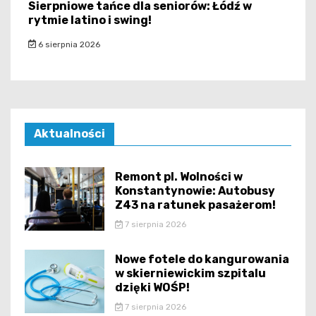
Sierpniowe tańce dla seniorów: Łódź w
rytmie latino i swing!
6 sierpnia 2026
Aktualności
Remont pl. Wolności w
Konstantynowie: Autobusy
Z43 na ratunek pasażerom!
7 sierpnia 2026
Nowe fotele do kangurowania
w skierniewickim szpitalu
dzięki WOŚP!
7 sierpnia 2026