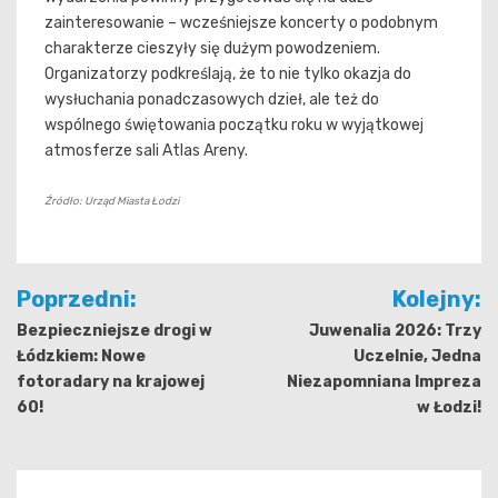
zainteresowanie – wcześniejsze koncerty o podobnym
charakterze cieszyły się dużym powodzeniem.
Organizatorzy podkreślają, że to nie tylko okazja do
wysłuchania ponadczasowych dzieł, ale też do
wspólnego świętowania początku roku w wyjątkowej
atmosferze sali Atlas Areny.
Źródło: Urząd Miasta Łodzi
Nawigacja
Poprzedni:
Kolejny:
wpisu
Bezpieczniejsze drogi w
Juwenalia 2026: Trzy
Łódzkiem: Nowe
Uczelnie, Jedna
fotoradary na krajowej
Niezapomniana Impreza
60!
w Łodzi!