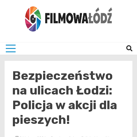
Skip
to
content
wszystko co związane z filmami i Łodzia
filmo
Bezpieczeństwo
na ulicach Łodzi:
Policja w akcji dla
pieszych!