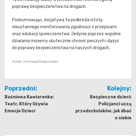
poprawę bezpieczeństwa na drogach.
Podsumowując, inicjatywa ta podkreśla istotę
nieustannego monitorowania zgodności z przepisami
oraz edukacji społeczeństwa. Jedynie poprzez wspólne
działania możemy skutecznie chronić pieszych i dążyć
do poprawy bezpieczeństwa na naszych drogach.
Źródło: Informacje Policja Łódzka
Nawigacja
Poprzedni:
Kolejny:
wpisu
Baśniowa Kawiarenka:
Bezpieczne dzieci:
Teatr, Który Ożywia
Policjanci uczą
Emocje Dzieci
przedszkolaków, jak dbać
o siebie