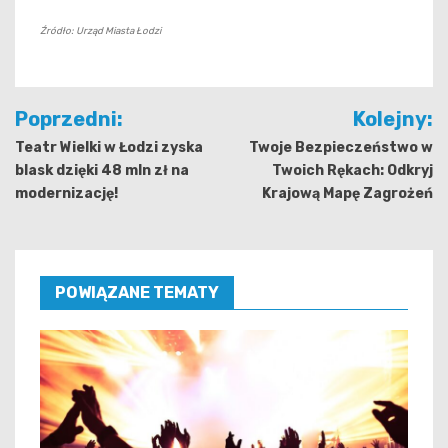
Źródło: Urząd Miasta Łodzi
Nawigacja
Poprzedni:
Kolejny:
wpisu
Teatr Wielki w Łodzi zyska
Twoje Bezpieczeństwo w
blask dzięki 48 mln zł na
Twoich Rękach: Odkryj
modernizację!
Krajową Mapę Zagrożeń
POWIĄZANE TEMATY