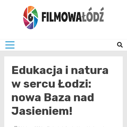
Skip
to
content
wszystko co związane z filmami i Łodzia
filmo
Edukacja i natura
w sercu Łodzi:
nowa Baza nad
Jasieniem!