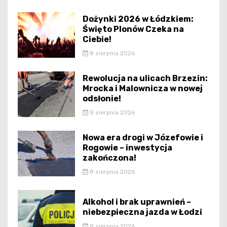
Dożynki 2026 w Łódzkiem:
Święto Plonów Czeka na
Ciebie!
8 sierpnia 2026
Rewolucja na ulicach Brzezin:
Mrocka i Malownicza w nowej
odsłonie!
8 sierpnia 2026
Nowa era drogi w Józefowie i
Rogowie – inwestycja
zakończona!
8 sierpnia 2026
Alkohol i brak uprawnień –
niebezpieczna jazda w Łodzi
8 sierpnia 2026