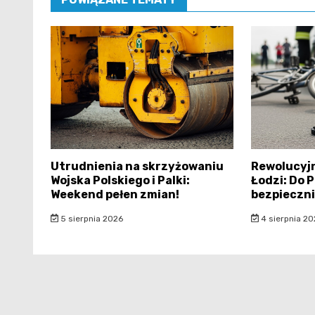
Utrudnienia na skrzyżowaniu
Rewolucyj
Wojska Polskiego i Palki:
Łodzi: Do 
Weekend pełen zmian!
bezpieczni
5 sierpnia 2026
4 sierpnia 20