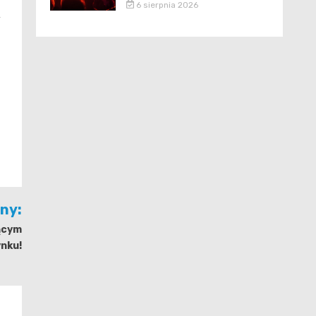
6 sierpnia 2026
y
jny:
ącym
nku!