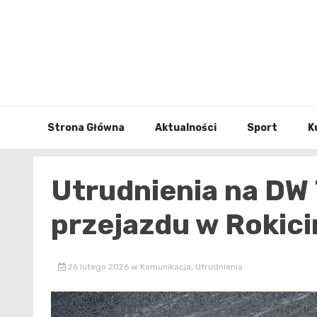
Skip
to
content
Strona Główna
Aktualności
Sport
K
Utrudnienia na DW
przejazdu w Rokici
26 lutego 2026
w
Komunikacja
,
Utrudnienia