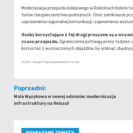
Modernizacja przejazdu kolejowego w Rokicinach Kolonii 
torów i bezpieczeństwo podróżnych. Choć zamknięcie przej
usprawnienia regionalnej komunikacji i zapewnienia wyżs
Osoby korzystające z tej drogi proszone są o wcze
czasu przejazdu.
Ograniczenia potrwają przez tydzień, 
korzystać z wyznaczonych objazdów, by uniknąć zbędnyc
Źródło: Zarząd Dróg Wojewódzkich w Łodzi
Nawigacja
Poprzedni:
wpisu
Wola Wężykowa w nowej odsłonie: modernizacja
infrastruktury na finiszu!
POWIĄZANE TEMATY