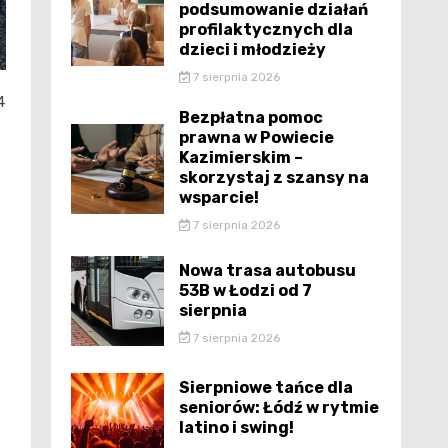
podsumowanie działań
profilaktycznych dla
dzieci i młodzieży
7 sierpnia 2026
4
Bezpłatna pomoc
prawna w Powiecie
Kazimierskim –
skorzystaj z szansy na
wsparcie!
7 sierpnia 2026
Nowa trasa autobusu
53B w Łodzi od 7
sierpnia
7 sierpnia 2026
Sierpniowe tańce dla
seniorów: Łódź w rytmie
latino i swing!