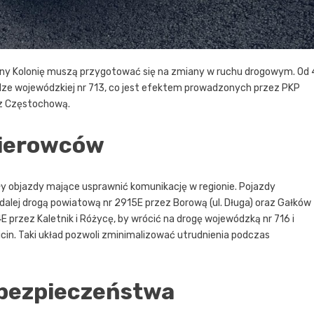
ciny Kolonię muszą przygotować się na zmiany w ruchu drogowym. Od 
dze wojewódzkiej nr 713, co jest efektem prowadzonych przez PKP
i z Częstochową.
kierowców
 objazdy mające usprawnić komunikację w regionie. Pojazdy
 dalej drogą powiatową nr 2915E przez Borową (ul. Długa) oraz Gałków
 przez Kaletnik i Różycę, by wrócić na drogę wojewódzką nr 716 i
icin. Taki układ pozwoli zminimalizować utrudnienia podczas
 bezpieczeństwa