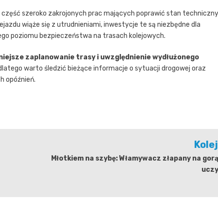
to część szeroko zakrojonych prac mających poprawić stan techniczn
azdu wiąże się z utrudnieniami, inwestycje te są niezbędne dla
zego poziomu bezpieczeństwa na trasach kolejowych.
śniejsze zaplanowanie trasy i uwzględnienie wydłużonego
dlatego warto śledzić bieżące informacje o sytuacji drogowej oraz
h opóźnień.
Kole
Młotkiem na szybę: Włamywacz złapany na gor
uczy