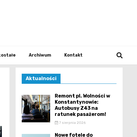
walodz
zostałe
Archiwum
Kontakt
Aktualności
Remont pl. Wolności w
Konstantynowie:
Autobusy Z43 na
ratunek pasażerom!
7 sierpnia 2026
Nowe fotele do