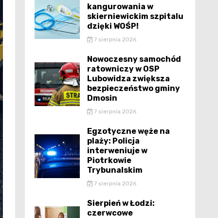
kangurowania w
skierniewickim szpitalu
dzięki WOŚP!
7 sierpnia 2026
Nowoczesny samochód
ratowniczy w OSP
Lubowidza zwiększa
bezpieczeństwo gminy
Dmosin
7 sierpnia 2026
Egzotyczne węże na
plaży: Policja
interweniuje w
Piotrkowie
Trybunalskim
7 sierpnia 2026
Sierpień w Łodzi:
czerwcowe