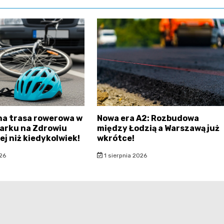
na trasa rowerowa w
Nowa era A2: Rozbudowa
Parku na Zdrowiu
między Łodzią a Warszawą już
ej niż kiedykolwiek!
wkrótce!
26
1 sierpnia 2026
filmowalodz.pl - wszelkie prawa zastrzeżone