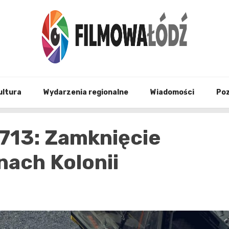
wszystko co związane z filmami i Łodzia
filmo
ultura
Wydarzenia regionalne
Wiadomości
Po
 713: Zamknięcie
nach Kolonii