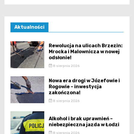
Aktualności
Rewolucja na ulicach Brzezin:
Mrocka i Malownicza w nowej
odsłonie!
8 sierpnia 2026
Nowa era drogi w Józefowie i
Rogowie – inwestycja
zakończona!
8 sierpnia 2026
Alkohol i brak uprawnień –
niebezpieczna jazda w Łodzi
8 sierpnia 2026