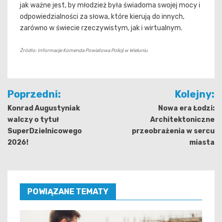
jak ważne jest, by młodzież była świadoma swojej mocy i
odpowiedzialności za słowa, które kierują do innych,
zarówno w świecie rzeczywistym, jak i wirtualnym.
Źródło: Informacje Komenda Powiatowa Policji w Wieluniu
Nawigacja
Poprzedni:
Kolejny:
wpisu
Konrad Augustyniak
Nowa era Łodzi:
walczy o tytuł
Architektoniczne
SuperDzielnicowego
przeobrażenia w sercu
2026!
miasta
POWIĄZANE TEMATY