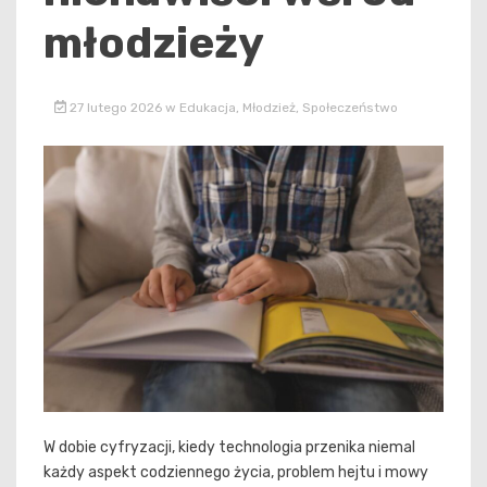
młodzieży
27 lutego 2026
w
Edukacja
,
Młodzież
,
Społeczeństwo
W dobie cyfryzacji, kiedy technologia przenika niemal
każdy aspekt codziennego życia, problem hejtu i mowy