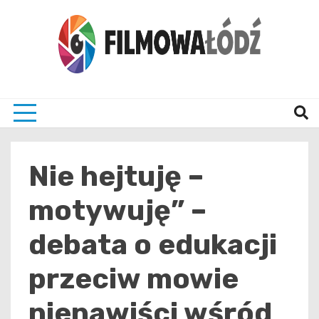
Skip
to
content
wszystko co związane z filmami i Łodzia
filmo
Nie hejtuję –
motywuję” –
debata o edukacji
przeciw mowie
nienawiści wśród