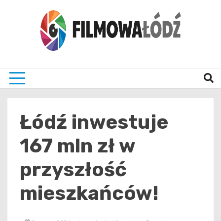
Skip
to
content
wszystko co związane z filmami i Łodzia
filmo
Łódź inwestuje
167 mln zł w
przyszłość
mieszkańców!