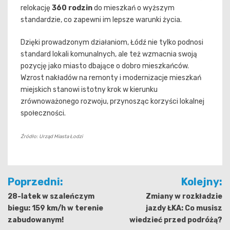
relokację
360 rodzin
do mieszkań o wyższym
standardzie, co zapewni im lepsze warunki życia.
Dzięki prowadzonym działaniom, Łódź nie tylko podnosi
standard lokali komunalnych, ale też wzmacnia swoją
pozycję jako miasto dbające o dobro mieszkańców.
Wzrost nakładów na remonty i modernizacje mieszkań
miejskich stanowi istotny krok w kierunku
zrównoważonego rozwoju, przynosząc korzyści lokalnej
społeczności.
Źródło: Urząd Miasta Łodzi
Nawigacja
Poprzedni:
Kolejny:
wpisu
28-latek w szaleńczym
Zmiany w rozkładzie
biegu: 159 km/h w terenie
jazdy ŁKA: Co musisz
zabudowanym!
wiedzieć przed podróżą?