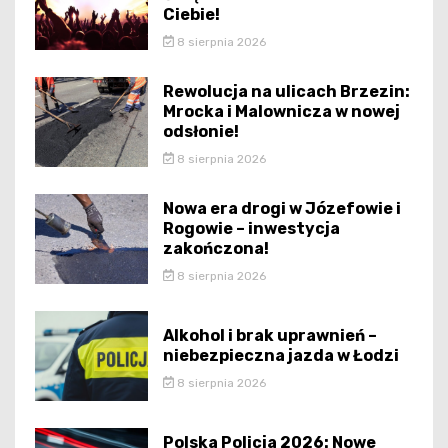
Ciebie!
8 sierpnia 2026
Rewolucja na ulicach Brzezin:
Mrocka i Malownicza w nowej
odsłonie!
8 sierpnia 2026
Nowa era drogi w Józefowie i
Rogowie – inwestycja
zakończona!
8 sierpnia 2026
Alkohol i brak uprawnień –
niebezpieczna jazda w Łodzi
8 sierpnia 2026
Polska Policja 2026: Nowe