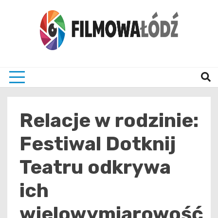
Skip
to
content
wszystko co związane z filmami i Łodzia
filmo
Relacje w rodzinie:
Festiwal Dotknij
Teatru odkrywa
ich
wielowymiarowość