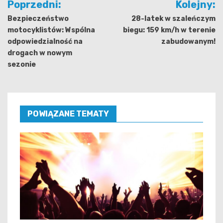
Poprzedni:
Kolejny:
wpisu
Bezpieczeństwo
28-latek w szaleńczym
motocyklistów: Wspólna
biegu: 159 km/h w terenie
odpowiedzialność na
zabudowanym!
drogach w nowym
sezonie
POWIĄZANE TEMATY