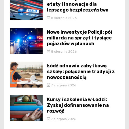
etaty i innowacje dla
lepszego bezpieczeństwa
8 sierpnia 2026
Nowe inwestycje Policji: pół
miliarda na sprzęt i tysiące
pojazdów w planach
8 sierpnia 2026
Łódź odnawia zabytkową
szkołę: połączenie tradycji z
nowoczesnością
7 sierpnia 2026
Kursy i szkolenia w Łodzi:
Zyskaj dofinansowanie na
rozwój!
7 sierpnia 2026