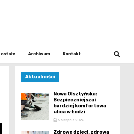
walodz
zostałe
Archiwum
Kontakt
Aktualności
Nowa Olsztyńska:
Bezpieczniejsza i
bardziej komfortowa
ulica w Łodzi
6 sierpnia 2026
Zdrowe dzieci, zdrowa