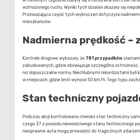
W minionym tygodniu odbyły się intensywne kontrole na 
wzmożonego ruchu. Wyniki tych działań okazały się niepok
Przeważająca część tych wykroczeń dotyczyła nadmiernej
mieszkańców.
Nadmierna prędkość – z
Kontrole drogowe wykazały, że
781 przypadków
złamania
zabudowanych, gdzie obowiązuje szczególna ostrożność, 
niż dopuszczalne normy. Niechlubnymi rekordzistami byli 
w miejscach, gdzie limit wynosił 50 km/h. Tego typu za
Stan techniczny pojazd
Podczas akcji kontrolowano również stan techniczny sam
czego 37 z powodu niewłaściwego stanu technicznego poj
niesprawne auta mogą prowadzić do tragicznych zdarzeń n