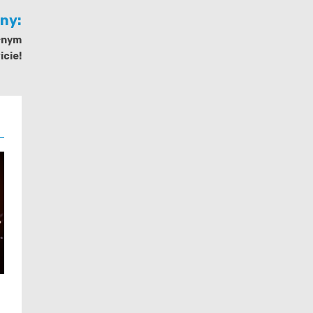
jny:
ełnym
icie!