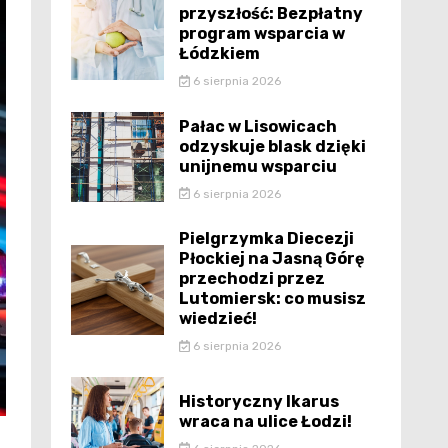
przyszłość: Bezpłatny
program wsparcia w
Łódzkiem
6 sierpnia 2026
Pałac w Lisowicach
odzyskuje blask dzięki
unijnemu wsparciu
6 sierpnia 2026
Pielgrzymka Diecezji
Płockiej na Jasną Górę
przechodzi przez
Lutomiersk: co musisz
wiedzieć!
6 sierpnia 2026
Historyczny Ikarus
wraca na ulice Łodzi!