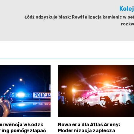
Kole
Łódź odzyskuje blask: Rewitalizacja kamienic w p
rozkw
erwencja w Łodzi:
Nowa era dla Atlas Areny:
ring pomógł złapać
Modernizacja zaplecza