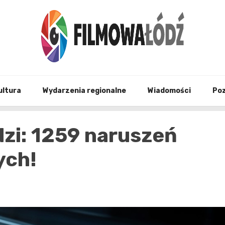
wszystko co związane z filmami i Łodzia
filmo
ultura
Wydarzenia regionalne
Wiadomości
Po
zi: 1259 naruszeń
ych!