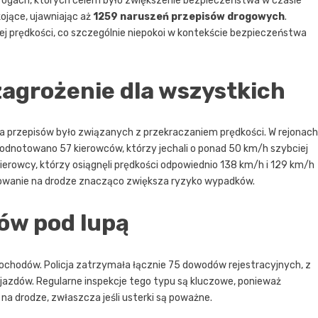
drogach, których celem było zwiększenie bezpieczeństwa w czasie
ojące, ujawniając aż
1259 naruszeń przepisów drogowych
.
 prędkości, co szczególnie niepokoi w kontekście bezpieczeństwa
agrożenie dla wszystkich
 przepisów było związanych z przekraczaniem prędkości. W rejonach
odnotowano 57 kierowców, którzy jechali o ponad 50 km/h szybciej
kierowcy, którzy osiągnęli prędkości odpowiednio 138 km/h i 129 km/h
chowanie na drodze znacząco zwiększa ryzyko wypadków.
ów pod lupą
ochodów. Policja zatrzymała łącznie 75 dowodów rejestracyjnych, z
azdów. Regularne inspekcje tego typu są kluczowe, ponieważ
a drodze, zwłaszcza jeśli usterki są poważne.