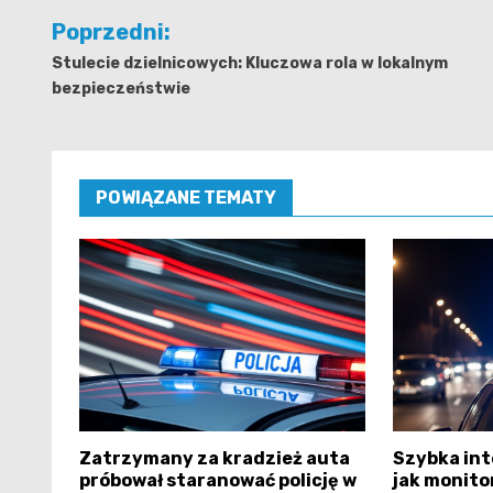
Nawigacja
Poprzedni:
wpisu
Stulecie dzielnicowych: Kluczowa rola w lokalnym
bezpieczeństwie
POWIĄZANE TEMATY
Zatrzymany za kradzież auta
Szybka int
próbował staranować policję w
jak monito