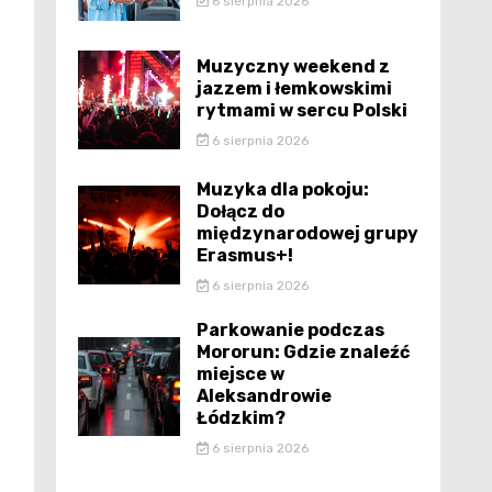
6 sierpnia 2026
Muzyczny weekend z
jazzem i łemkowskimi
rytmami w sercu Polski
6 sierpnia 2026
Muzyka dla pokoju:
Dołącz do
międzynarodowej grupy
Erasmus+!
6 sierpnia 2026
Parkowanie podczas
Mororun: Gdzie znaleźć
miejsce w
Aleksandrowie
Łódzkim?
6 sierpnia 2026