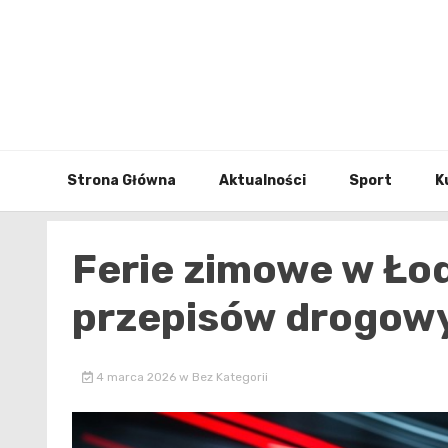
Skip
to
content
Strona Główna
Aktualności
Sport
K
Ferie zimowe w Łod
przepisów drogow
4 marca 2026
w
Bez Kategorii