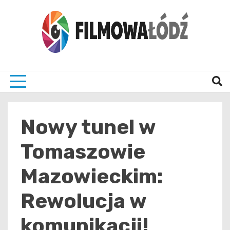
Skip
to
content
wszystko co związane z filmami i Łodzia
filmo
Nowy tunel w
Tomaszowie
Mazowieckim:
Rewolucja w
komunikacji!