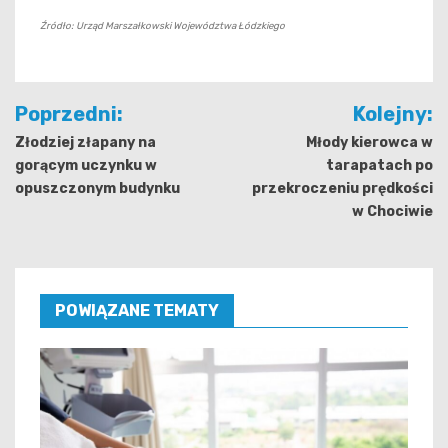
Źródło: Urząd Marszałkowski Województwa Łódzkiego
Nawigacja
Poprzedni:
Kolejny:
wpisu
Złodziej złapany na
Młody kierowca w
gorącym uczynku w
tarapatach po
opuszczonym budynku
przekroczeniu prędkości
w Chociwie
POWIĄZANE TEMATY