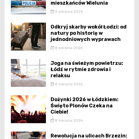
mieszkańców Wielunia
9 sierpnia 2026
Odkryj skarby wokół Łodzi: od
natury po historię w
jednodniowych wyprawach
8 sierpnia 2026
Joga na świeżym powietrzu:
Łódź w rytmie zdrowia i
relaksu
8 sierpnia 2026
Dożynki 2026 w Łódzkiem:
Święto Plonów Czeka na
Ciebie!
8 sierpnia 2026
Rewolucja na ulicach Brzezin: