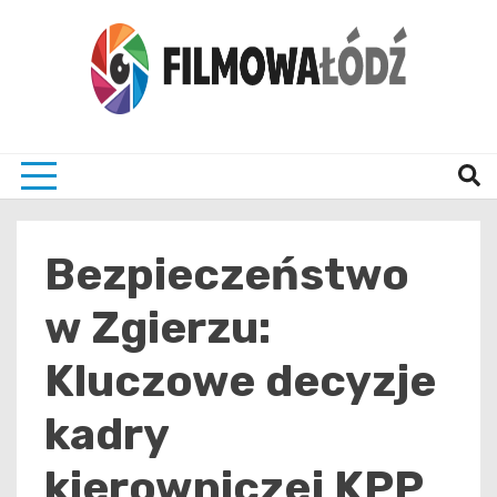
Skip
to
content
wszystko co związane z filmami i Łodzia
filmo
Bezpieczeństwo
w Zgierzu:
Kluczowe decyzje
kadry
kierowniczej KPP