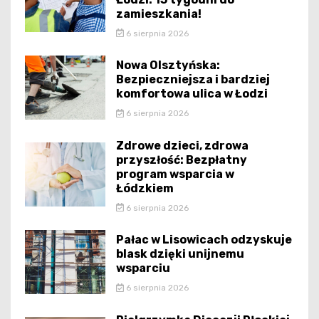
zamieszkania!
6 sierpnia 2026
Nowa Olsztyńska:
Bezpieczniejsza i bardziej
komfortowa ulica w Łodzi
6 sierpnia 2026
Zdrowe dzieci, zdrowa
przyszłość: Bezpłatny
program wsparcia w
Łódzkiem
6 sierpnia 2026
Pałac w Lisowicach odzyskuje
blask dzięki unijnemu
wsparciu
6 sierpnia 2026