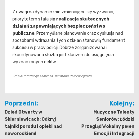
Z uwagi na dynamicznie zmieniające się wyzwania,
priorytetem stała się
realizacja skutecznych
działań zapewniających bezpieczeństwo
publiczne
. Przemyślane planowanie oraz dyskusja nad
sposobami wdrażania tych działań stanowią fundament
sukcesu w pracy policji. Dobrze zorganizowana i
skoordynowana służba jest kluczem do osiągnięcia
wyznaczonych celów.
Źródło: Informacje Komenda Powiatowa Policji w Zgierzu
Nawigacja
Poprzedni:
Kolejny:
wpisu
Dzień Otwarty w
Muzyczne Talenty
Skierniewicach: Odkryj
Seniorów: Łódzki
tajniki porodu i opieki nad
Przegląd Wokalny pełen
noworodkiem!
Emocji i Integracji