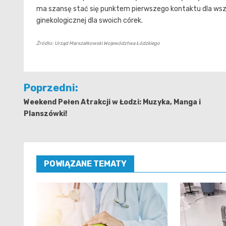
ma szansę stać się punktem pierwszego kontaktu dla wsz
ginekologicznej dla swoich córek.
Źródło: Urząd Marszałkowski Województwa Łódzkiego
Nawigacja
Poprzedni:
wpisu
Weekend Pełen Atrakcji w Łodzi: Muzyka, Manga i
Planszówki!
POWIĄZANE TEMATY