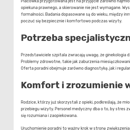
Placówka przygotowana jest na przyjęcie zarówno najmłod
opiekuna prawnego, a skierowanie nie jest wymagane. Wyst
formalności. Badania dopasowane są do wieku, między in
poczuć się bezpiecznie i komfortowo podczas wizyty.
Potrzeba specjalistyczn
Przedstawiciele szpitala zwracają uwagę, że ginekologia d
Problemy zdrowotne, takie jak zaburzenia miesiączkowania
Oferta poradni obejmuje zarówno diagnostykę, jak i regula
Komfort i zrozumienie 
Rodzice, którzy już skorzystali z opieki, podkreślają, że 
przebiegu wizyty. Personel medyczny dba o to, by stres z
się rozumiana i zaopiekowana.
Uruchomienie poradni to ważny krok w stronę zwiększenia