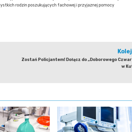
ystkich rodzin poszukujących fachowej i przyjaznej pomocy
Kole
Zostań Policjantem! Dołącz do „Doborowego Czwar
w Ku