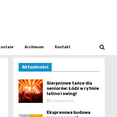
walodz
zostałe
Archiwum
Kontakt
Aktualności
Sierpniowe tańce dla
seniorów: Łódź w rytmie
latino i swing!
6 sierpnia 2026
Ekspresowa budowa