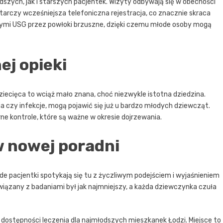
szych, jak i starszych pacjentek. Wizyty odbywają się w obecności
arczy wcześniejsza telefoniczna rejestracja, co znacznie skraca
nymi USG przez powłoki brzuszne, dzięki czemu młode osoby mogą
ej opieki
ziecięca to wciąż mało znana, choć niezwykle istotna dziedzina.
 czy infekcje, mogą pojawić się już u bardzo młodych dziewcząt.
rne kontrole, które są ważne w okresie dojrzewania.
w nowej poradni
młode pacjentki spotykają się tu z życzliwym podejściem i wyjaśnieniem
wiązany z badaniami był jak najmniejszy, a każda dziewczynka czuła
 dostępności leczenia dla najmłodszych mieszkanek Łodzi. Miejsce to