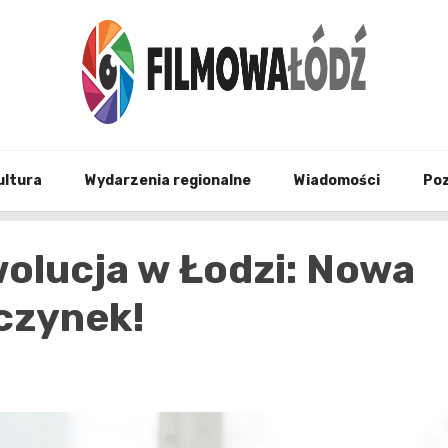
wszystko co związane z filmami i Łodzia
filmo
ultura
Wydarzenia regionalne
Wiadomości
Po
olucja w Łodzi: Nowa
czynek!