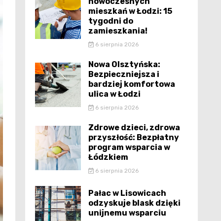
nowoczesnych
mieszkań w Łodzi: 15
tygodni do
zamieszkania!
6 sierpnia 2026
Nowa Olsztyńska:
Bezpieczniejsza i
bardziej komfortowa
ulica w Łodzi
6 sierpnia 2026
Zdrowe dzieci, zdrowa
przyszłość: Bezpłatny
program wsparcia w
Łódzkiem
6 sierpnia 2026
Pałac w Lisowicach
odzyskuje blask dzięki
unijnemu wsparciu