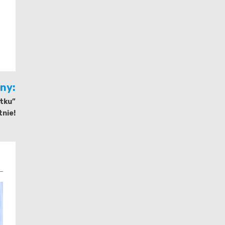
jny:
tku”
tnie!