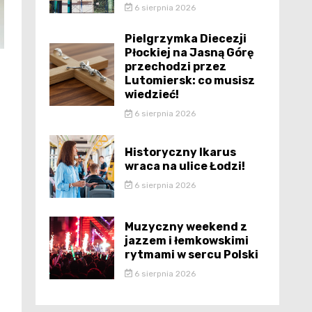
6 sierpnia 2026
Pielgrzymka Diecezji
Płockiej na Jasną Górę
przechodzi przez
Lutomiersk: co musisz
wiedzieć!
6 sierpnia 2026
Historyczny Ikarus
wraca na ulice Łodzi!
6 sierpnia 2026
Muzyczny weekend z
jazzem i łemkowskimi
rytmami w sercu Polski
6 sierpnia 2026