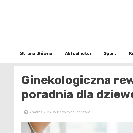
Skip
to
content
Strona Główna
Aktualności
Sport
K
Ginekologiczna rew
poradnia dla dziew
5 marca 2026
w
Medycyna
,
Zdrowie