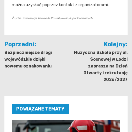
można uzyskać poprzez kontakt z organizatorami.
Źródło: Informacje Komenda Powiatowa Policji w Pabianicach
Nawigacja
Poprzedni:
Kolejny:
wpisu
Bezpieczniejsze drogi
Muzyczna Szkoła przy ul.
wojewódzkie dzięki
Sosnowej w Łodzi
nowemu oznakowaniu
zaprasza na Dzień
Otwarty i rekrutację
2026/2027
POWIĄZANE TEMATY