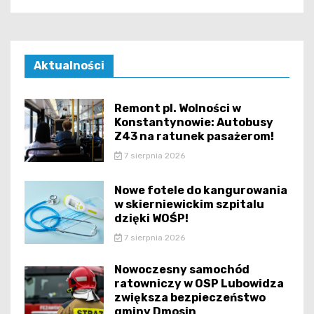
Aktualności
Remont pl. Wolności w
Konstantynowie: Autobusy
Z43 na ratunek pasażerom!
7 sierpnia 2026
Nowe fotele do kangurowania
w skierniewickim szpitalu
dzięki WOŚP!
7 sierpnia 2026
Nowoczesny samochód
ratowniczy w OSP Lubowidza
zwiększa bezpieczeństwo
gminy Dmosin