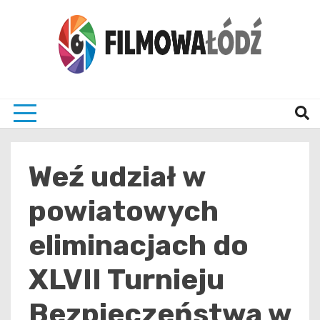
Skip
to
content
wszystko co związane z filmami i Łodzia
filmo
Weź udział w
powiatowych
eliminacjach do
XLVII Turnieju
Bezpieczeństwa w