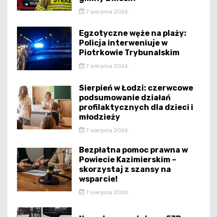
7 sierpnia 2026
Egzotyczne węże na plaży:
Policja interweniuje w
Piotrkowie Trybunalskim
7 sierpnia 2026
Sierpień w Łodzi: czerwcowe
podsumowanie działań
profilaktycznych dla dzieci i
młodzieży
7 sierpnia 2026
Bezpłatna pomoc prawna w
Powiecie Kazimierskim –
skorzystaj z szansy na
wsparcie!
7 sierpnia 2026