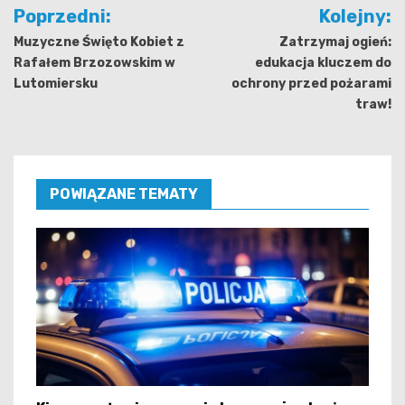
Nawigacja
Poprzedni:
Kolejny:
wpisu
Muzyczne Święto Kobiet z
Zatrzymaj ogień:
Rafałem Brzozowskim w
edukacja kluczem do
Lutomiersku
ochrony przed pożarami
traw!
POWIĄZANE TEMATY