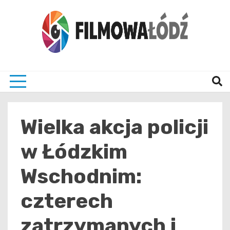
Skip
to
content
wszystko co związane z filmami i Łodzia
filmo
Wielka akcja policji
w Łódzkim
Wschodnim:
czterech
zatrzymanych i