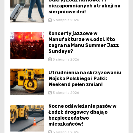
niezapomnianych atrakcji na
sierpniowe dni!
5 sierpnia 2026
Koncerty jazzowe w
Manufakturze w Łodzi. Kto
zagra na Manu Summer Jazz
Sundays?
5 sierpnia 2026
Utrudnienia na skrzyżowaniu
Wojska Polskiego i Palki:
Weekend pełen zmian!
5 sierpnia 2026
Nocne odświeżanie pasów w
Łodzi: drogowcy dbają o
bezpieczeństwo
mieszkańców!
5 sierpnia 2026