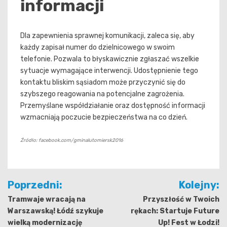
informacji
Dla zapewnienia sprawnej komunikacji, zaleca się, aby
każdy zapisał numer do dzielnicowego w swoim
telefonie. Pozwala to błyskawicznie zgłaszać wszelkie
sytuacje wymagające interwencji. Udostępnienie tego
kontaktu bliskim sąsiadom może przyczynić się do
szybszego reagowania na potencjalne zagrożenia.
Przemyślane współdziałanie oraz dostępność informacji
wzmacniają poczucie bezpieczeństwa na co dzień.
Źródło: facebook.com/gminalutomiersk2016
Nawigacja
Poprzedni:
Kolejny:
wpisu
Tramwaje wracają na
Przyszłość w Twoich
Warszawską! Łódź szykuje
rękach: Startuje Future
wielką modernizację
Up! Fest w Łodzi!