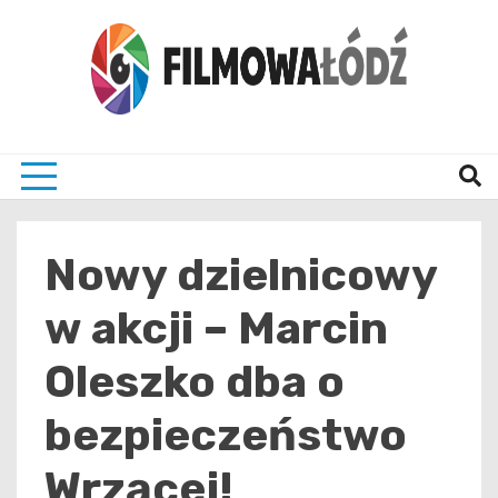
Skip
to
content
wszystko co związane z filmami i Łodzia
filmo
Nowy dzielnicowy
w akcji – Marcin
Oleszko dba o
bezpieczeństwo
Wrzącej!