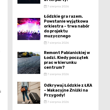
7 sierpnia 2026
Łódzkie gra razem.
Powstanie wyjątkowa
orkiestra – trwa nabór
do projektu
muzycznego
7 sierpnia 2026
i
Remont Pabianickiej w
Łodzi. Kiedy początek
prac w kierunku
centrum?
7 sierpnia 2026
Odkrywaj Łódzkie z ŁKA
ą
– Wakacyjne Zniżki na
i
Przygody!
7 sierpnia 2026