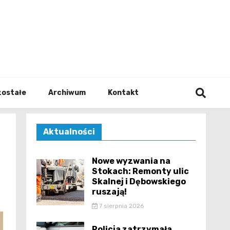
walodz
zostałe
Archiwum
Kontakt
Aktualności
Nowe wyzwania na
Stokach: Remonty ulic
Skalnej i Dębowskiego
ruszają!
7 sierpnia 2026
Policja zatrzymała