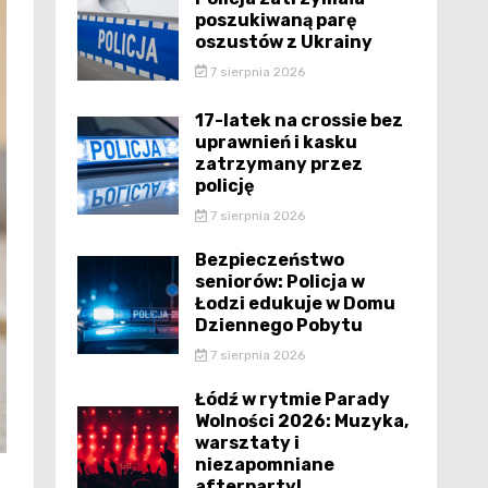
poszukiwaną parę
oszustów z Ukrainy
7 sierpnia 2026
17-latek na crossie bez
uprawnień i kasku
zatrzymany przez
policję
7 sierpnia 2026
Bezpieczeństwo
seniorów: Policja w
Łodzi edukuje w Domu
Dziennego Pobytu
7 sierpnia 2026
Łódź w rytmie Parady
Wolności 2026: Muzyka,
warsztaty i
niezapomniane
afterparty!