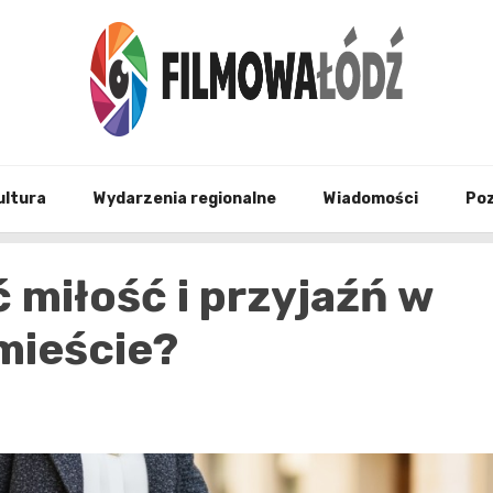
wszystko co związane z filmami i Łodzia
filmo
ultura
Wydarzenia regionalne
Wiadomości
Po
 miłość i przyjaźń w
mieście?