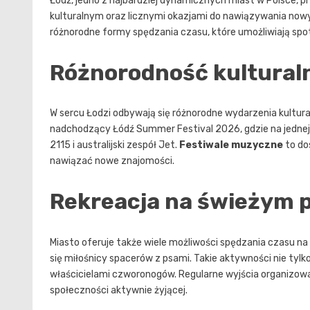
Łódź, jedno z najbardziej dynamicznych miast w Polsce, 
kulturalnym oraz licznymi okazjami do nawiązywania nowych
różnorodne formy spędzania czasu, które umożliwiają spot
Różnorodność kultural
W sercu Łodzi odbywają się różnorodne wydarzenia kultural
nadchodzący Łódź Summer Festival 2026, gdzie na jednej 
2115 i australijski zespół Jet.
Festiwale muzyczne
to do
nawiązać nowe znajomości.
Rekreacja na świeżym 
Miasto oferuje także wiele możliwości spędzania czasu na
się miłośnicy spacerów z psami. Takie aktywności nie tylk
właścicielami czworonogów. Regularne wyjścia organizow
społeczności aktywnie żyjącej.