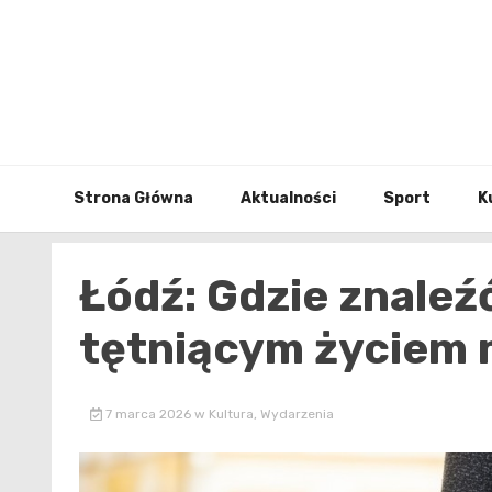
Skip
to
content
Strona Główna
Aktualności
Sport
K
Łódź: Gdzie znaleźć
tętniącym życiem 
7 marca 2026
w
Kultura
,
Wydarzenia