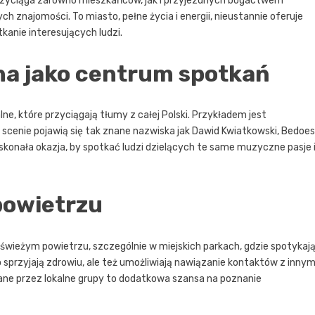
przyciąga zarówno mieszkańców, jak i przyjezdnych bogactwem
 znajomości. To miasto, pełne życia i energii, nieustannie oferuje
kanie interesujących ludzi.
na jako centrum spotkań
ne, które przyciągają tłumy z całej Polski. Przykładem jest
scenie pojawią się tak znane nazwiska jak Dawid Kwiatkowski, Bedoes
skonała okazja, by spotkać ludzi dzielących te same muzyczne pasje 
powietrzu
 świeżym powietrzu, szczególnie w miejskich parkach, gdzie spotykaj
o sprzyjają zdrowiu, ale też umożliwiają nawiązanie kontaktów z innym
ane przez lokalne grupy to dodatkowa szansa na poznanie