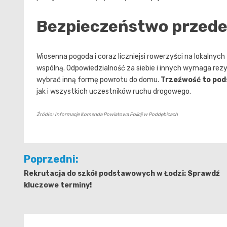
Bezpieczeństwo przede
Wiosenna pogoda i coraz liczniejsi rowerzyści na lokalnyc
wspólną. Odpowiedzialność za siebie i innych wymaga rezy
wybrać inną formę powrotu do domu.
Trzeźwość to pod
jak i wszystkich uczestników ruchu drogowego.
Źródło: Informacje Komenda Powiatowa Policji w Poddębicach
Nawigacja
Poprzedni:
wpisu
Rekrutacja do szkół podstawowych w Łodzi: Sprawdź
kluczowe terminy!