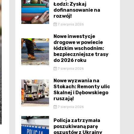
Łodzi: Zyskaj
dofinansowanie na
rozwój!
7 sierpnia 2026
Nowe inwestycje
drogowe w powiecie
łódzkim wschodnim:
bezpieczniejsze trasy
do 2026 roku
7 sierpnia 2026
Nowe wyzwania na
Stokach: Remonty ulic
Skalnej i Dębowskiego
ruszają!
7 sierpnia 2026
Policja zatrzymała
poszukiwaną parę
oszustów z Ukrainy