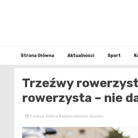
Skip
to
content
Strona Główna
Aktualności
Sport
K
Trzeźwy rowerzyst
rowerzysta – nie da
9 marca 2026
w
Bezpieczeństwo
,
Rowery