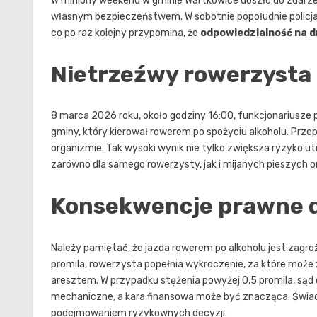
W miniony weekend w gminie Wartkowice doszło do zdarzen
własnym bezpieczeństwem. W sobotnie popołudnie policja
co po raz kolejny przypomina, że
odpowiedzialność na 
Nietrzeźwy rowerzysta 
8 marca 2026 roku, około godziny 16:00, funkcjonariusze 
gminy, który kierował rowerem po spożyciu alkoholu. Prze
organizmie. Tak wysoki wynik nie tylko zwiększa ryzyko u
zarówno dla samego rowerzysty, jak i mijanych pieszych 
Konsekwencje prawne d
Należy pamiętać, że jazda rowerem po alkoholu jest zagr
promila, rowerzysta popełnia wykroczenie, za które może 
aresztem. W przypadku stężenia powyżej 0,5 promila, są
mechaniczne, a kara finansowa może być znacząca. Świ
podejmowaniem ryzykownych decyzji.