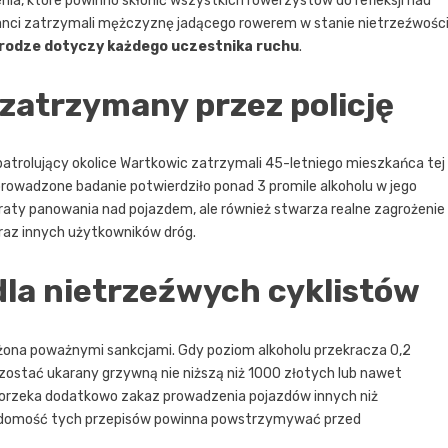
ia, które powinno skłonić wszystkich rowerzystów do refleksji nad
nci zatrzymali mężczyznę jadącego rowerem w stanie nietrzeźwości
drodze dotyczy każdego uczestnika ruchu
.
zatrzymany przez policję
patrolujący okolice Wartkowic zatrzymali 45-letniego mieszkańca tej
prowadzone badanie potwierdziło ponad 3 promile alkoholu w jego
traty panowania nad pojazdem, ale również stwarza realne zagrożenie
oraz innych użytkowników dróg.
la nietrzeźwych cyklistów
ożona poważnymi sankcjami. Gdy poziom alkoholu przekracza 0,2
zostać ukarany grzywną nie niższą niż 1000 złotych lub nawet
d orzeka dodatkowo zakaz prowadzenia pojazdów innych niż
adomość tych przepisów powinna powstrzymywać przed