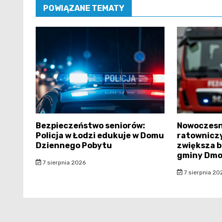
POWIĄZANE TEMATY
Bezpieczeństwo seniorów:
Nowoczes
Policja w Łodzi edukuje w Domu
ratownicz
Dziennego Pobytu
zwiększa 
gminy Dmo
7 sierpnia 2026
7 sierpnia 20