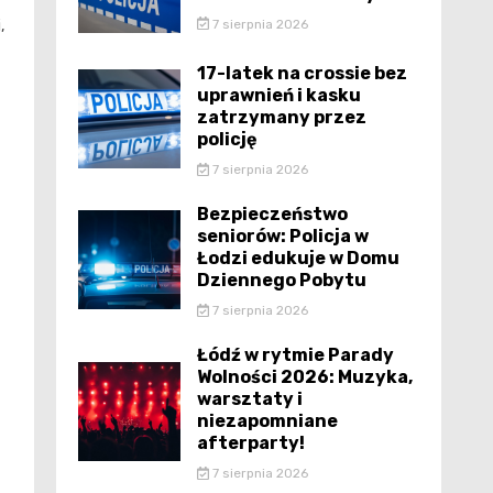
7 sierpnia 2026
,
17-latek na crossie bez
uprawnień i kasku
zatrzymany przez
policję
7 sierpnia 2026
Bezpieczeństwo
seniorów: Policja w
Łodzi edukuje w Domu
Dziennego Pobytu
7 sierpnia 2026
Łódź w rytmie Parady
Wolności 2026: Muzyka,
warsztaty i
niezapomniane
afterparty!
7 sierpnia 2026