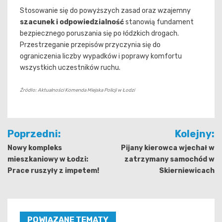
Stosowanie się do powyższych zasad oraz wzajemny
szacunek i odpowiedzialność
stanowią fundament
bezpiecznego poruszania się po łódzkich drogach.
Przestrzeganie przepisów przyczynia się do
ograniczenia liczby wypadków i poprawy komfortu
wszystkich uczestników ruchu.
Źródło: Aktualności Komenda Miejska Policji w Łodzi
Nawigacja
Poprzedni:
Kolejny:
wpisu
Nowy kompleks
Pijany kierowca wjechał w
mieszkaniowy w Łodzi:
zatrzymany samochód w
Prace ruszyły z impetem!
Skierniewicach
POWIĄZANE TEMATY