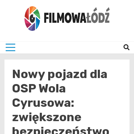
Skip
to
content
wszystko co związane z filmami i Łodzia
filmo
Nowy pojazd dla
OSP Wola
Cyrusowa:
zwiększone
bezpieczeństwo