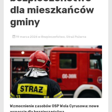
dla mieszkańców
gminy
19 marca 2026
w
Bezpieczeństwo
,
Straż Pożarna
Wzmocnienie zasobów OSP Wola Cyrusowa: nowe
wsparcie dla bezpieczeństwa