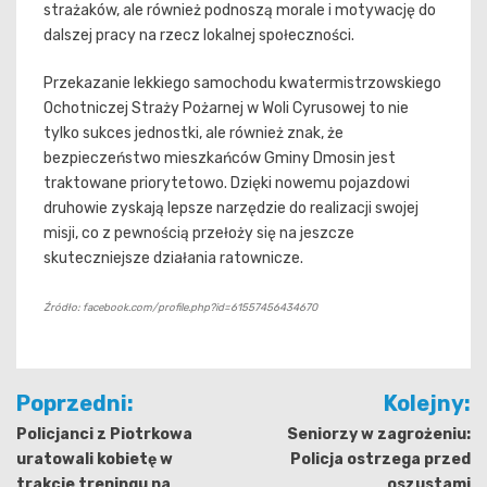
strażaków, ale również podnoszą morale i motywację do
dalszej pracy na rzecz lokalnej społeczności.
Przekazanie lekkiego samochodu kwatermistrzowskiego
Ochotniczej Straży Pożarnej w Woli Cyrusowej to nie
tylko sukces jednostki, ale również znak, że
bezpieczeństwo mieszkańców Gminy Dmosin jest
traktowane priorytetowo. Dzięki nowemu pojazdowi
druhowie zyskają lepsze narzędzie do realizacji swojej
misji, co z pewnością przełoży się na jeszcze
skuteczniejsze działania ratownicze.
Źródło: facebook.com/profile.php?id=61557456434670
Nawigacja
Poprzedni:
Kolejny:
wpisu
Policjanci z Piotrkowa
Seniorzy w zagrożeniu:
uratowali kobietę w
Policja ostrzega przed
trakcie treningu na
oszustami