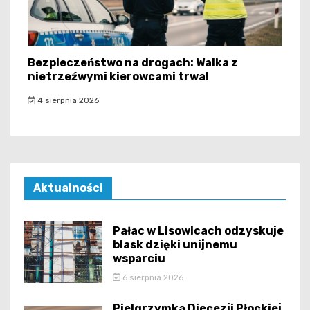
Bezpieczeństwo na drogach: Walka z
nietrzeźwymi kierowcami trwa!
4 sierpnia 2026
Aktualności
Pałac w Lisowicach odzyskuje
blask dzięki unijnemu
wsparciu
6 sierpnia 2026
Pielgrzymka Diecezji Płockiej