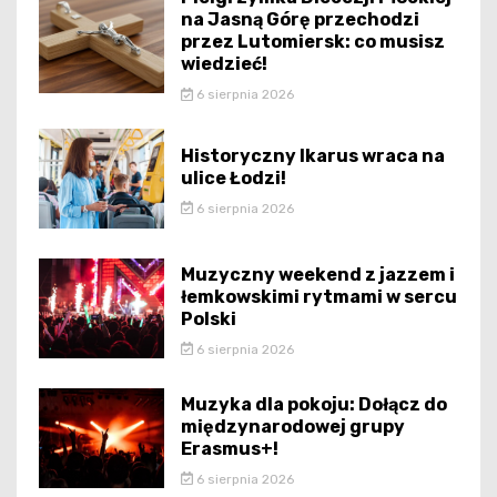
na Jasną Górę przechodzi
przez Lutomiersk: co musisz
wiedzieć!
6 sierpnia 2026
Historyczny Ikarus wraca na
ulice Łodzi!
6 sierpnia 2026
Muzyczny weekend z jazzem i
łemkowskimi rytmami w sercu
Polski
6 sierpnia 2026
Muzyka dla pokoju: Dołącz do
międzynarodowej grupy
Erasmus+!
6 sierpnia 2026