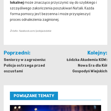
lokalnej
może znacząco przyczynić się do szybkiego i
szczęśliwego zakończenia poszukiwań Natalii. Każda
forma pomocy jest bezcenna i może przyspieszyć
proces odnalezienia zaginionej.
Źródło: facebook.com/policja.lodzkie
Nawigacja
Poprzedni:
Kolejny:
wpisu
Seniorzy w zagrożeniu:
Łódzka Akademia KGW:
Policja ostrzega przed
Nowa Era dla Kół
oszustami
Gospodyń Wiejskich
POWIĄZANE TEMATY