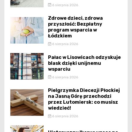
6 sierpnia 2026
Zdrowe dzieci, zdrowa
przyszłość: Bezpłatny
program wsparcia w
Łódzkiem
6 sierpnia 2026
Pałac w Lisowicach odzyskuje
blask dzięki unijnemu
wsparciu
6 sierpnia 2026
Pielgrzymka Diecezji Płockiej
na Jasną Górę przechodzi
przez Lutomiersk: co musisz
wiedzieć!
6 sierpnia 2026