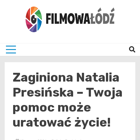
Skip
to
content
wszystko co związane z filmami i Łodzia
filmo
Zaginiona Natalia
Presińska – Twoja
pomoc może
uratować życie!