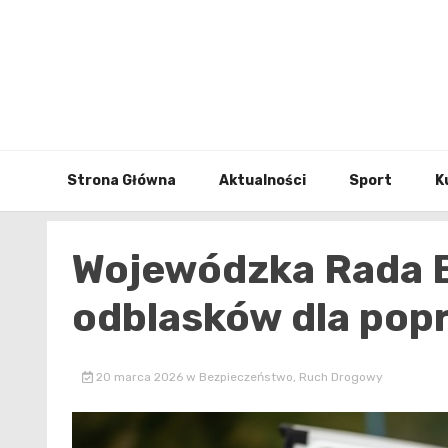
Skip
to
content
Strona Główna
Aktualności
Sport
K
Wojewódzka Rada BR
odblasków dla pop
20 marca 2026
w
Bezpieczeństwo
,
Ruch Drogowy