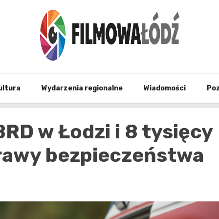
wszystko co związane z filmami i Łodzia
filmo
ultura
Wydarzenia regionalne
Wiadomości
Po
D w Łodzi i 8 tysięcy
rawy bezpieczeństwa