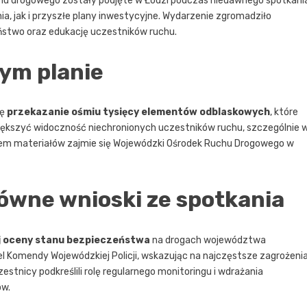
hu drogowego zostały podjęte w Łodzi podczas niedawnego spotkani
, jak i przyszłe plany inwestycyjne. Wydarzenie zgromadziło
eństwo oraz edukację uczestników ruchu.
zym planie
ię
przekazanie ośmiu tysięcy elementów odblaskowych
, które
 zwiększyć widoczność niechronionych uczestników ruchu, szczególnie 
iem materiałów zajmie się Wojewódzki Ośrodek Ruchu Drogowego w
łówne wnioski ze spotkania
 oceny stanu bezpieczeństwa
na drogach województwa
el Komendy Wojewódzkiej Policji, wskazując na najczęstsze zagrożeni
estnicy podkreślili rolę regularnego monitoringu i wdrażania
ów.