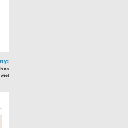
jny:
ch na
wie!