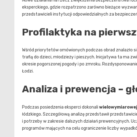
Nowe działania na rzecz zwiększenia bezpieczeństwa ruc
eksperckiego, gdzie rozpatrzono zarówno bieżące wyzwania
przedstawicieli instytucji odpowiedzialnych za bezpiecz
Profilaktyka na pierws
Wśród priorytetów omówionych podczas obrad znalazło s
trafią do dzieci, młodzieży i pieszych. Inicjatywa ta ma
okresie pogorszonej pogody i po zmroku. Rozdysponowan
Łodzi.
Analiza i prewencja – g
Podczas posiedzenia eksperci dokonali
wielowymiarowej
łódzkiego. Szczegółową analizę przedstawił przedstawici
i potrzeby w zakresie dalszych działań prewencyjnych. Ucz
programów mających na celu ograniczenie liczby wypadk