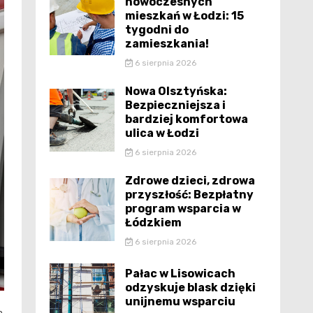
nowoczesnych
mieszkań w Łodzi: 15
tygodni do
zamieszkania!
6 sierpnia 2026
Nowa Olsztyńska:
Bezpieczniejsza i
bardziej komfortowa
ulica w Łodzi
6 sierpnia 2026
Zdrowe dzieci, zdrowa
przyszłość: Bezpłatny
program wsparcia w
Łódzkiem
6 sierpnia 2026
Pałac w Lisowicach
odzyskuje blask dzięki
unijnemu wsparciu