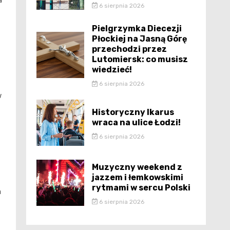
a
6 sierpnia 2026
Pielgrzymka Diecezji
Płockiej na Jasną Górę
przechodzi przez
Lutomiersk: co musisz
wiedzieć!
6 sierpnia 2026
w
Historyczny Ikarus
wraca na ulice Łodzi!
6 sierpnia 2026
Muzyczny weekend z
jazzem i łemkowskimi
rytmami w sercu Polski
a
6 sierpnia 2026