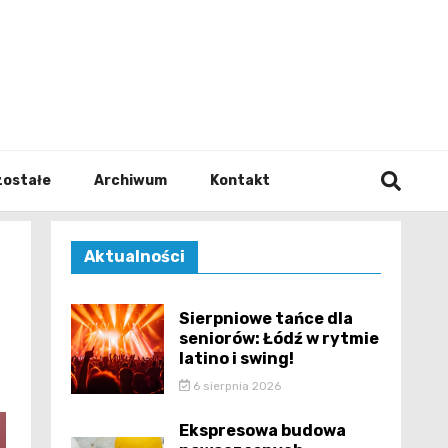
walodz
zostałe
Archiwum
Kontakt
Aktualności
Sierpniowe tańce dla
seniorów: Łódź w rytmie
latino i swing!
6 sierpnia 2026
Ekspresowa budowa