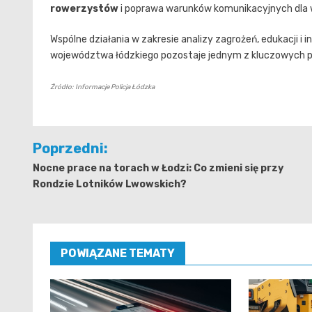
rowerzystów
i poprawa warunków komunikacyjnych dla 
Wspólne działania w zakresie analizy zagrożeń, edukacji 
województwa łódzkiego pozostaje jednym z kluczowych pri
Źródło: Informacje Policja Łódzka
Nawigacja
Poprzedni:
wpisu
Nocne prace na torach w Łodzi: Co zmieni się przy
Rondzie Lotników Lwowskich?
POWIĄZANE TEMATY