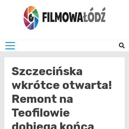
Skip
to
content
wszystko co związane z filmami i Łodzia
filmo
Szczecińska
wkrótce otwarta!
Remont na
Teofilowie
dobiega końca