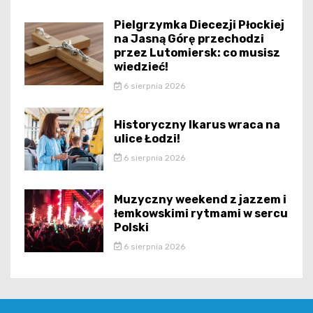
Pielgrzymka Diecezji Płockiej
na Jasną Górę przechodzi
przez Lutomiersk: co musisz
wiedzieć!
6 sierpnia 2026
Historyczny Ikarus wraca na
ulice Łodzi!
6 sierpnia 2026
Muzyczny weekend z jazzem i
łemkowskimi rytmami w sercu
Polski
6 sierpnia 2026