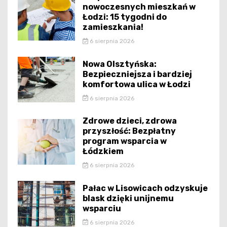
nowoczesnych mieszkań w
Łodzi: 15 tygodni do
zamieszkania!
6 sierpnia 2026
Nowa Olsztyńska:
Bezpieczniejsza i bardziej
komfortowa ulica w Łodzi
6 sierpnia 2026
Zdrowe dzieci, zdrowa
przyszłość: Bezpłatny
program wsparcia w
Łódzkiem
6 sierpnia 2026
Pałac w Lisowicach odzyskuje
blask dzięki unijnemu
wsparciu
6 sierpnia 2026