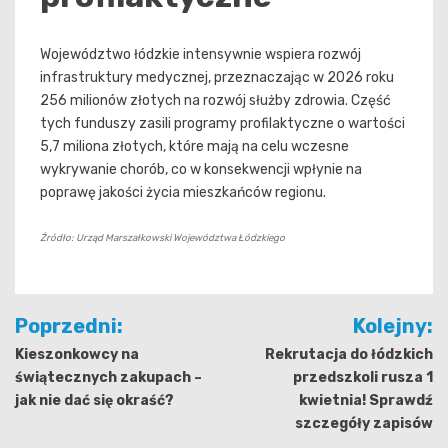
Województwo łódzkie intensywnie wspiera rozwój
infrastruktury medycznej, przeznaczając w 2026 roku
256 milionów złotych na rozwój służby zdrowia. Część
tych funduszy zasili programy profilaktyczne o wartości
5,7 miliona złotych, które mają na celu wczesne
wykrywanie chorób, co w konsekwencji wpłynie na
poprawę jakości życia mieszkańców regionu.
Źródło: Urząd Marszałkowski Województwa Łódzkiego
Nawigacja
Poprzedni:
Kolejny:
wpisu
Kieszonkowcy na
Rekrutacja do łódzkich
świątecznych zakupach –
przedszkoli rusza 1
jak nie dać się okraść?
kwietnia! Sprawdź
szczegóły zapisów