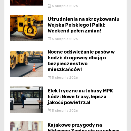
5 sierpnia 2026
Utrudnienia na skrzyżowaniu
Wojska Polskiego i Palki:
Weekend pełen zmian!
5 sierpnia 2026
Nocne odświeżanie pasów w
Łodzi: drogowcy dbają o
bezpieczeństwo
mieszkańców!
5 sierpnia 2026
Elektryczne autobusy MPK
Łódź: Nowe trasy, lepsza
jakość powietrza!
5 sierpnia 2026
Kajakowe przygody na
Widawce: Zapisz się na spływy