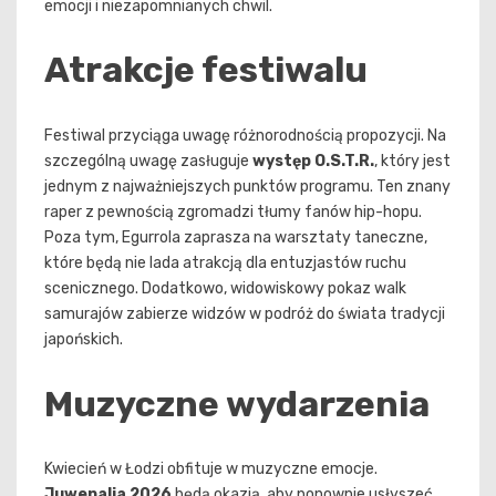
emocji i niezapomnianych chwil.
Atrakcje festiwalu
Festiwal przyciąga uwagę różnorodnością propozycji. Na
szczególną uwagę zasługuje
występ O.S.T.R.
, który jest
jednym z najważniejszych punktów programu. Ten znany
raper z pewnością zgromadzi tłumy fanów hip-hopu.
Poza tym, Egurrola zaprasza na warsztaty taneczne,
które będą nie lada atrakcją dla entuzjastów ruchu
scenicznego. Dodatkowo, widowiskowy pokaz walk
samurajów zabierze widzów w podróż do świata tradycji
japońskich.
Muzyczne wydarzenia
Kwiecień w Łodzi obfituje w muzyczne emocje.
Juwenalia 2026
będą okazją, aby ponownie usłyszeć