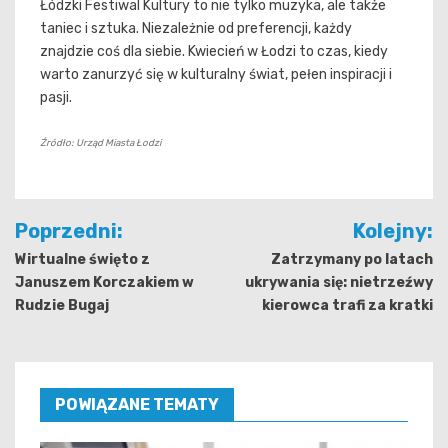
Łódzki Festiwal Kultury to nie tylko muzyka, ale także
taniec i sztuka. Niezależnie od preferencji, każdy
znajdzie coś dla siebie. Kwiecień w Łodzi to czas, kiedy
warto zanurzyć się w kulturalny świat, pełen inspiracji i
pasji.
Źródło: Urząd Miasta Łodzi
Nawigacja
Poprzedni:
Kolejny:
wpisu
Wirtualne święto z
Zatrzymany po latach
Januszem Korczakiem w
ukrywania się: nietrzeźwy
Rudzie Bugaj
kierowca trafi za kratki
POWIĄZANE TEMATY