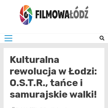
Skip
to
content
wszystko co związane z filmami i Łodzia
filmo
Kulturalna
rewolucja w Łodzi:
O.S.T.R., tańce i
samurajskie walki!