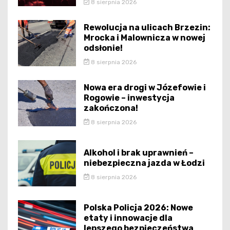
8 sierpnia 2026
Rewolucja na ulicach Brzezin:
Mrocka i Malownicza w nowej
odsłonie!
8 sierpnia 2026
Nowa era drogi w Józefowie i
Rogowie – inwestycja
zakończona!
8 sierpnia 2026
Alkohol i brak uprawnień –
niebezpieczna jazda w Łodzi
8 sierpnia 2026
Polska Policja 2026: Nowe
etaty i innowacje dla
lepszego bezpieczeństwa