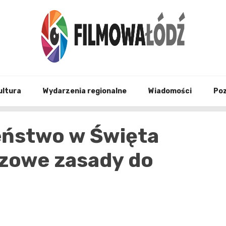
wszystko co związane z filmami i Łodzia
filmo
ultura
Wydarzenia regionalne
Wiadomości
Po
eństwo w Święta
czowe zasady do