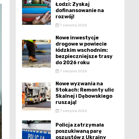
Łodzi: Zyskaj
dofinansowanie na
rozwój!
7 sierpnia 2026
Nowe inwestycje
drogowe w powiecie
łódzkim wschodnim:
bezpieczniejsze trasy
do 2026 roku
7 sierpnia 2026
Nowe wyzwania na
Stokach: Remonty ulic
Skalnej i Dębowskiego
ruszają!
7 sierpnia 2026
Policja zatrzymała
poszukiwaną parę
oszustów z Ukrainy