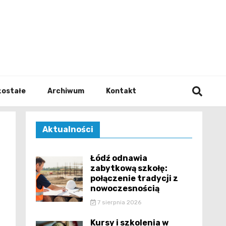
walodz
zostałe
Archiwum
Kontakt
Aktualności
Łódź odnawia
zabytkową szkołę:
połączenie tradycji z
nowoczesnością
7 sierpnia 2026
Kursy i szkolenia w