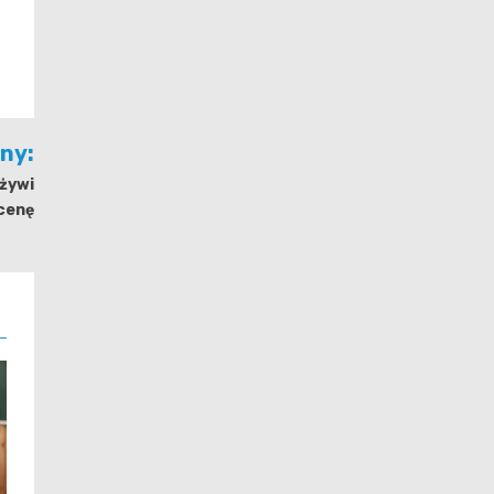
jny:
żywi
scenę