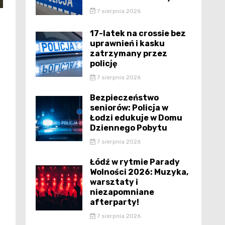
7 sierpnia 2026
17-latek na crossie bez
uprawnień i kasku
zatrzymany przez
policję
7 sierpnia 2026
Bezpieczeństwo
seniorów: Policja w
Łodzi edukuje w Domu
Dziennego Pobytu
7 sierpnia 2026
Łódź w rytmie Parady
Wolności 2026: Muzyka,
warsztaty i
niezapomniane
afterparty!
7 sierpnia 2026