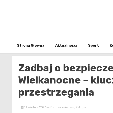
Skip
to
content
Strona Główna
Aktualności
Sport
K
Zadbaj o bezpiecz
Wielkanocne – klu
przestrzegania
1 kwietnia 2026
w
Bezpieczeństwo
,
Zakupy