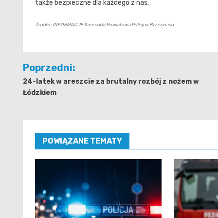
także bezpieczne dla każdego z nas.
Źródło: INFORMACJE Komenda Powiatowa Policji w Brzezinach
Nawigacja
Poprzedni:
wpisu
24-latek w areszcie za brutalny rozbój z nożem w
Łódzkiem
POWIĄZANE TEMATY