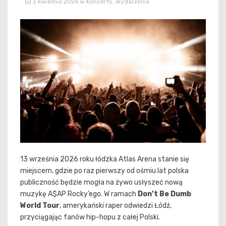
3 kwietnia 2026
w
Koncerty
,
Wydarzenia
13 września 2026 roku łódzka Atlas Arena stanie się
miejscem, gdzie po raz pierwszy od ośmiu lat polska
publiczność będzie mogła na żywo usłyszeć nową
muzykę A$AP Rocky’ego. W ramach
Don’t Be Dumb
World Tour
, amerykański raper odwiedzi Łódź,
przyciągając fanów hip-hopu z całej Polski.