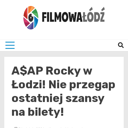
Skip
to
content
wszystko co związane z filmami i Łodzia
filmo
A$AP Rocky w
Łodzi! Nie przegap
ostatniej szansy
na bilety!