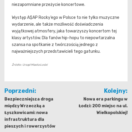
niezapomniane przeżycie koncertowe.
Występ A$AP Rocky’ego w Polsce to nie tylko muzyczne
wydarzenie, ale także możliwość doświadczenia
wyjątkowej atmosfery, jaka towarzyszy koncertom tej
klasy artystów. Dla fanów hip-hopu to niepowtarzalna
szansa na spotkanie z twórczością jednego z
najważniejszych przedstawicieli tego gatunku.
Źródło: Urząd Miasta Łodzi
Nawigacja
Poprzedni:
Kolejny:
wpisu
Bezpieczniejsza droga
Nowa era parkingu w
między Wrzeczką a
Łodzi: 200 miejsc na ul.
Łyszkowicami: nowa
Wielkopolskiej!
infrastruktura dla
pieszych i rowerzystów