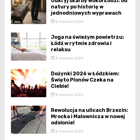
Odkryj skarby wokół Łodzi: od
natury po historię w
jednodniowych wyprawach
8 sierpnia 2026
Joga na świeżym powietrzu:
Łódź w rytmie zdrowia i
relaksu
8 sierpnia 2026
Dożynki 2026 w Łódzkiem:
Święto Plonów Czeka na
Ciebie!
8 sierpnia 2026
Rewolucja na ulicach Brzezin:
Mrocka i Malownicza w nowej
odsłonie!
8 sierpnia 2026