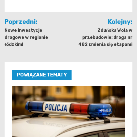
Nawigacja
Poprzedni:
Kolejny:
wpisu
Nowe inwestycje
Zduńska Wola w
drogowe w regionie
przebudowie: droga nr
łódzkim!
482 zmienia się etapami
POWIĄZANE TEMATY